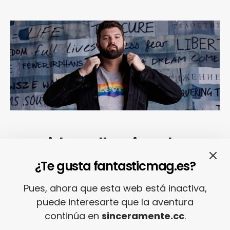
La Pride Collection de
Levi’s no se queda en la
¿Te gusta fantasticmag.es?
superficie a la hora de
Pues, ahora que esta web está inactiva,
celebrar el Orgullo LGBTIQ
puede interesarte que la aventura
y te pide que luches
continúa en
sinceramente.cc
.