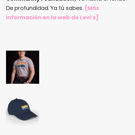
De profundidad. Ya tú sabes.
[Más
información en
la web de Levi’s
]