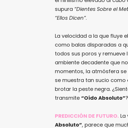
el nihilismo elevado al cubo
supura
“Dientes Sobre el Met
“Ellos Dicen”
.
La velocidad a la que fluye e
como balas disparadas a qu
todos sus poros y remueve la
ambiente decadente que nos 
momentos, la atmósfera se vu
se muestra tan sucio como e
brotar la peste negra. ¿Sien
transmite
“Oído Absoluto”
PREDICCIÓN DE FUTURO.
La
Absoluto”
, parece que muc