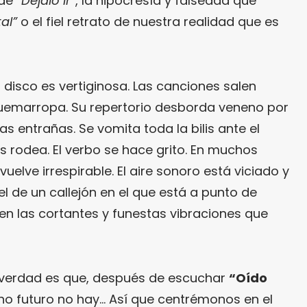
 de
“Déjalo Ir”
, la hipocresía y falsedad que
al”
o el fiel retrato de nuestra realidad que es
l disco es vertiginosa. Las canciones salen
emarropa. Su repertorio desborda veneno por
s entrañas. Se vomita toda la bilis ante el
rodea. El verbo se hace grito. En muchos
elve irrespirable. El aire sonoro está viciado y
l de un callejón en el que está a punto de
ten las cortantes y funestas vibraciones que
?
 verdad es que, después de escuchar
“Oído
ho futuro no hay… Así que centrémonos en el