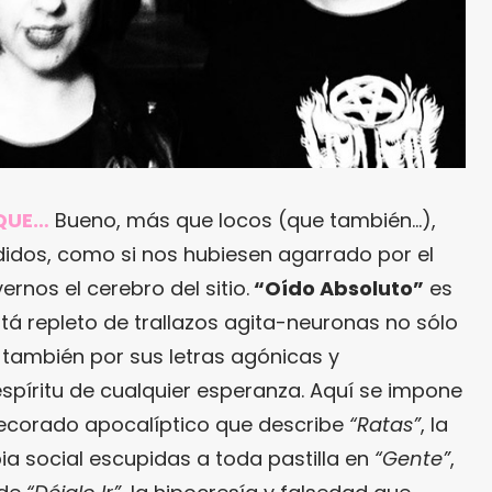
RQUE…
Bueno, más que locos (que también…),
didos, como si nos hubiesen agarrado por el
rnos el cerebro del sitio.
“Oído Absoluto”
es
está repleto de trallazos agita-neuronas no sólo
 también por sus letras agónicas y
spíritu de cualquier esperanza. Aquí se impone
decorado apocalíptico que describe
“Ratas”
, la
bia social escupidas a toda pastilla en
“Gente”
,