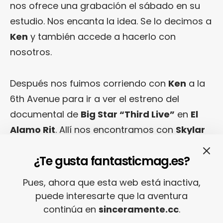
nos ofrece una grabación el sábado en su
estudio. Nos encanta la idea. Se lo decimos a
Ken
y también accede a hacerlo con
nosotros.
Después nos fuimos corriendo con
Ken
a la
6th Avenue para ir a ver el estreno del
documental de
Big Star “Third Live”
en
El
Alamo Rit
. Allí nos encontramos con
Skylar
Gudasz
,
Jody Stephens
,
Mike Mills
y
Chris
¿Te gusta fantasticmag.es?
Steamy
. El documental es fantástico y os lo
recomiendo a todos.
Pues, ahora que esta web está inactiva,
puede interesarte que la aventura
continúa en
sinceramente.cc
.