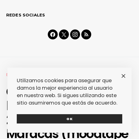
REDES SOCIALES
ESPECIALES
Utilizamos cookies para asegurar que
Canciones para
damos la mejor experiencia al usuario
en nuestra web. Si sigues utilizando este
hacer surf en el siglo
sitio asumiremos que estás de acuerdo.
21… según Playback
OK
Maracas (moodtape