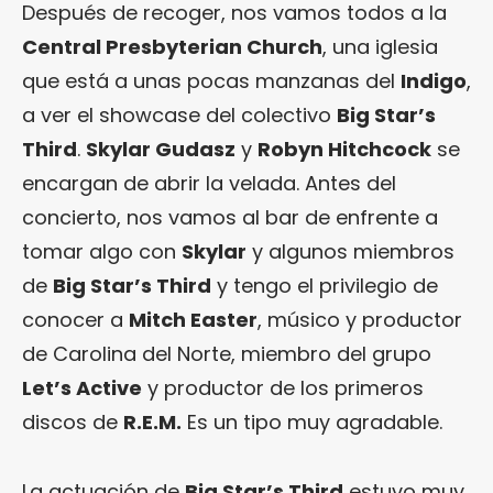
Después de recoger, nos vamos todos a la
Central Presbyterian Church
, una iglesia
que está a unas pocas manzanas del
Indigo
,
a ver el showcase del colectivo
Big Star’s
Third
.
Skylar Gudasz
y
Robyn Hitchcock
se
encargan de abrir la velada. Antes del
concierto, nos vamos al bar de enfrente a
tomar algo con
Skylar
y algunos miembros
de
Big Star’s Third
y tengo el privilegio de
conocer a
Mitch Easter
, músico y productor
de Carolina del Norte, miembro del grupo
Let’s Active
y productor de los primeros
discos de
R.E.M.
Es un tipo muy agradable.
La actuación de
Big Star’s Third
estuvo muy