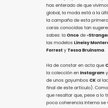
has enterado de que vivimo
global, la moda está a la úl
la campaña de esta primera
caras conocidas tan suger
sabes: la
Once
de «
Strange
las modelos
Lineisy Monter
Forrest
y
Tessa Bruinsma
.
Ha de constar en acta que
C
la colección en
Instagram
y
de unos gayumbos
CK
al lad
final de este artículo). Com
que resaltar que, pese a lo
poca coherencia interna se v