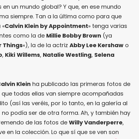
s en un mundo global? Y que, en ese mundo
tima siempre. Tan a la última como para que
 «
Calvin Klein by Appointment
» tenga varias
entes como la de
Millie Bobby Brown
(ya
r Things
«), la de la actriz
Abby Lee Kershaw
o
o
,
Kiki
Willems
,
Natalie Westling
,
Selena
alvin Klein
ha publicado las primeras fotos de
 que todas ellas van siempre acompañadas
ito (así las veréis, por lo tanto, en la galería al
o no podía ser de otra forma. Ah, y también hay
 tremendo de las fotos de
Willy Vanderperre
,
e en la colección. Lo que sí que se ven son