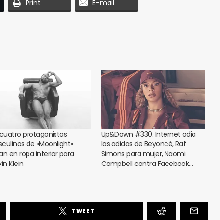
Print
E-mail
 cuatro protagonistas
Up&Down #330. Internet odia
culinos de «Moonlight»
las adidas de Beyoncé, Raf
an en ropa interior para
Simons para mujer, Naomi
in Klein
Campbell contra Facebook…
TWEET