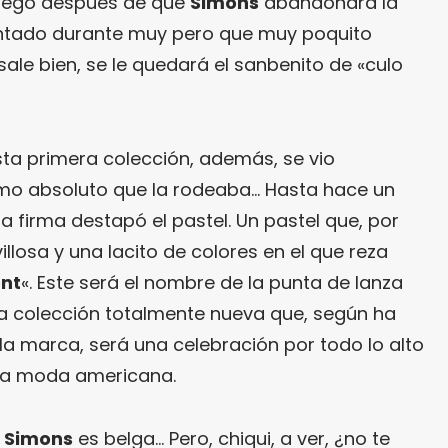
juego después de que
Simons
abandonara la
ntado durante muy pero que muy poquito
sale bien, se le quedará el sanbenito de «culo
sta primera colección, además, se vio
smo absoluto que la rodeaba… Hasta hace un
 firma destapó el pastel. Un pastel que, por
illosa y una lacito de colores en el que reza
ent
«. Este será el nombre de la punta de lanza
na colección totalmente nueva que, según ha
la marca, será una celebración por todo lo alto
 la moda americana.
e
Simons
es belga… Pero, chiqui, a ver, ¿no te