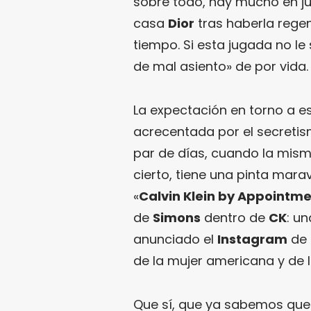
sobre todo, hay mucho en 
casa
Dior
tras haberla rege
tiempo. Si esta jugada no le 
de mal asiento» de por vida.
La expectación en torno a e
acrecentada por el secreti
par de días, cuando la misma
cierto, tiene una pinta marav
«
Calvin Klein by Appointm
de
Simons
dentro de
CK
: u
anunciado el
Instagram
de 
de la mujer americana y de
Que sí, que ya sabemos qu