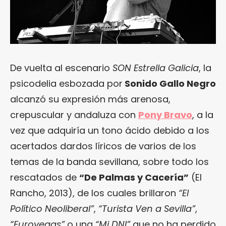
De vuelta al escenario
SON Estrella Galicia
, la
psicodelia esbozada por
Sonido Gallo Negro
alcanzó su expresión más arenosa,
crepuscular y andaluza con
Pony Bravo
, a la
vez que adquiría un tono ácido debido a los
acertados dardos líricos de varios de los
temas de la banda sevillana, sobre todo los
rescatados de
“De Palmas y Cacería”
(El
Rancho, 2013), de los cuales brillaron
“El
Político Neoliberal”
,
“Turista Ven a Sevilla”
,
“Eurovegas”
o una
“Mi DNI”
que no ha perdido