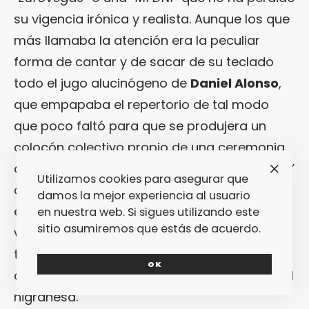
su vigencia irónica y realista. Aunque los que
más llamaba la atención era la peculiar
forma de cantar y de sacar de su teclado
todo el jugo alucinógeno de
Daniel Alonso
,
que empapaba el repertorio de tal modo
que poco faltó para que se produjera un
colocón colectivo propio de una ceremonia
de peyote o, en su caso, de
“La Rave de Dios”
Utilizamos cookies para asegurar que
o una
“Noche de Setas”
en pleno Val Miñor. A
damos la mejor experiencia al usuario
ello ayudaron los narcóticos ritmos, muchas
en nuestra web. Si sigues utilizando este
sitio asumiremos que estás de acuerdo.
veces repetitivos, para entrar en un trance
tranquilo y feliz y ver de una manera
OK
diferente cómo se acercaba la puesta de sol
nigranesa.