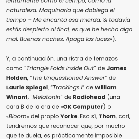
lentamente como el tiempo, como la
naturaleza. Maquinaria que doblega el
tiempo – Me encanta esa mierda. Si todavía
estás despierto al final, es que he hecho algo
mal. Buenas noches. Apaga las luces
«).
Y, a continuación, una ristra de temazos
como “
Triangle Folds Inside Out
” de
James
Holden
, “
The Unquestioned Answer
” de
Laurie Spiegel
, “
Trackings I
” de
William
Winant
, “
Melatonin
” de
Radiohead
(una
cara B de la era de «
OK Computer
) o
«
Bloom
» del propio
Yorke
. Eso sí,
Thom
, cari,
tendremos que reconocer que, por mucho
que te duela, es prácticamente imposible