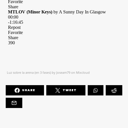
Luz sobre la arena (en 3 fases)
by
Joseam79
on
Mixcloud
SHARE
TWEET