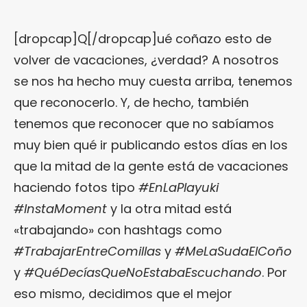
[dropcap]Q[/dropcap]ué coñazo esto de
volver de vacaciones, ¿verdad? A nosotros
se nos ha hecho muy cuesta arriba, tenemos
que reconocerlo. Y, de hecho, también
tenemos que reconocer que no sabíamos
muy bien qué ir publicando estos días en los
que la mitad de la gente está de vacaciones
haciendo fotos tipo
#EnLaPlayuki
#InstaMoment
y la otra mitad está
«trabajando» con hashtags como
#TrabajarEntreComillas
y
#MeLaSudaElCoño
y
#QuéDecíasQueNoEstabaEscuchando
. Por
eso mismo, decidimos que el mejor