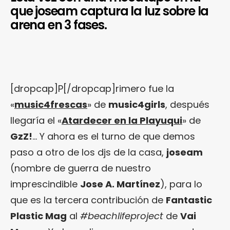
que joseam captura la luz sobre la
arena en 3 fases.
[dropcap]P[/dropcap]rimero fue la
«
music4frescas
» de
music4girls
, después
llegaría el «
Atardecer en la Playuqui
» de
GzZ!
… Y ahora es el turno de que demos
paso a otro de los djs de la casa,
joseam
(nombre de guerra de nuestro
imprescindible
Jose A. Martínez
), para lo
que es la tercera contribución de
Fantastic
Plastic Mag
al
#beachlifeproject
de
Vai