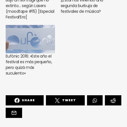
Bajo un sol frágil que no
¿Estamos viviendo una
extinto… según Lasers
segunda burbuja de
(moodtape #15) [Especial
festivales de música?
Festival’Era]
Eufònic 2016: «Este año el
festival es más pequeño,
pero quizá más
suculento»
SHARE
TWEET