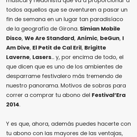
musical y hedonista que va a proporcionar a
todos aquellos que se aventuren a pasar un
fin de semana en un lugar tan paradisíaco
de la geografía de Girona.
Simian Mobile
Disco
,
We Are Standard
,
Anímic
,
beGun
,
I
Am Dive
,
El Petit de Cal Eril
,
Brigitte
Laverne
,
Lasers
… y, por encima de todo, el
que dicen que es uno de los ambientes de
desparrame festivalero más tremendo de
nuestro panorama. Motivos de sobras para
correr a comprar tu abono del
Festival’Era
2014
.
Y es que, ahora, además puedes hacerte con
tu abono con las mayores de las ventajas,