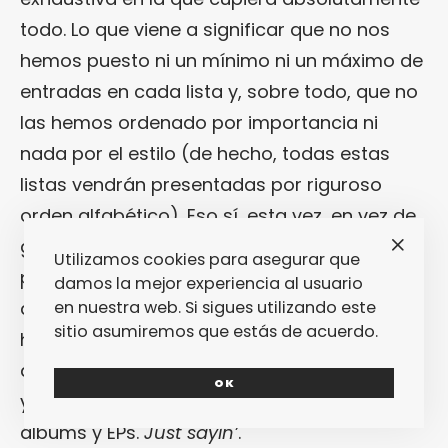
todo. Lo que viene a significar que no nos
hemos puesto ni un mínimo ni un máximo de
entradas en cada lista y, sobre todo, que no
las hemos ordenado por importancia ni
nada por el estilo (de hecho, todas estas
listas vendrán presentadas por riguroso
orden alfabético). Eso sí, esta vez, en vez de
guardarnos lo mejor para el final hemos
Utilizamos cookies para asegurar que
preferido abrir con la artillería pesada: aquí
damos la mejor experiencia al usuario
en nuestra web. Si sigues utilizando este
quedan nuestros mejores discos del 2014
sitio asumiremos que estás de acuerdo.
hasta el momento. Van juntitos tanto los
discos nacionales como los internacionales,
OK
y no hemos hecho tampoco distinción entre
álbums y EPs.
Just sayin’
.