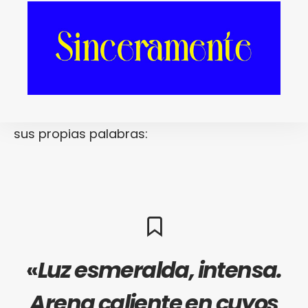
Chapel Club
,
Dungeonesse
,
Jagwar Ma
o
Empire of the Sun
.
Un delicatessen musical absoluto que,
amparado en el lema encarnado en el
hashtag
#luz
, el propio
joseam
explica con
sus propias palabras:
«
Luz esmeralda, intensa.
Arena caliente en cuyos