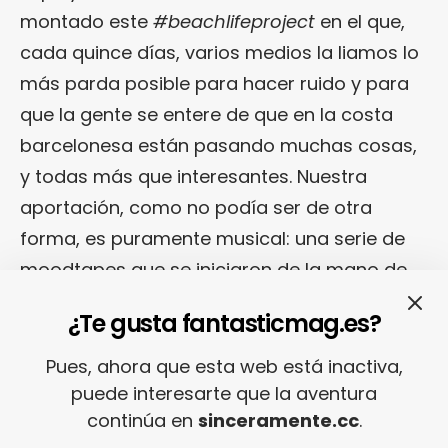
montado este
#beachlifeproject
en el que,
cada quince días, varios medios la liamos lo
más parda posible para hacer ruido y para
que la gente se entere de que en la costa
barcelonesa están pasando muchas cosas,
y todas más que interesantes. Nuestra
aportación, como no podía ser de otra
forma, es puramente musical: una serie de
moodtapes que se iniciaron de la mano de
music4girls
,
GzZ!
y que, ahora,
joseam
lleva
¿Te gusta fantasticmag.es?
a un terreno más indie y popero gracias a
temarrales de gente de bien como
Alt-J
,
Pues, ahora que esta web está inactiva,
Future Islands
,
La Roux
,
Cut Copy
,
BFlecha
,
puede interesarte que la aventura
continúa en
sinceramente.cc
.
A Sunny Day In Glasgow
,
Duke Dumont
,