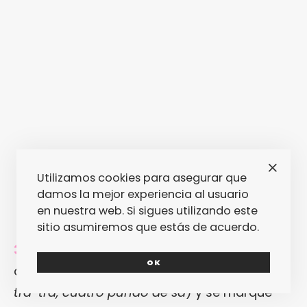
Utilizamos cookies para asegurar que
damos la mejor experiencia al usuario
en nuestra web. Si sigues utilizando este
sitio asumiremos que estás de acuerdo.
3. TRA.
Si el hecho de que
Bad Gyal
OK
convierta el «trap» en «trá» (sí, como en
trá-
trá-trá, cuatro puñao de sá
) y se marque