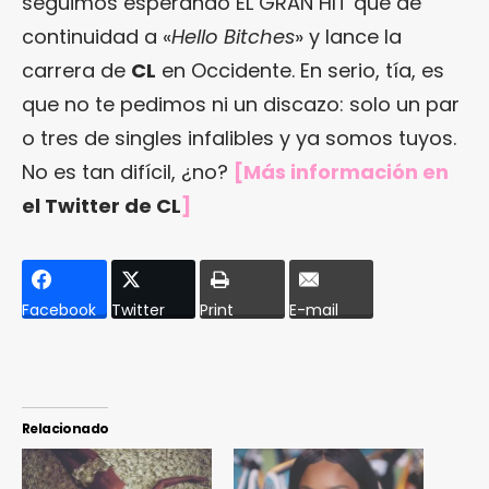
seguimos esperando EL GRAN HIT que dé
continuidad a «
Hello Bitches
» y lance la
carrera de
CL
en Occidente. En serio, tía, es
que no te pedimos ni un discazo: solo un par
o tres de singles infalibles y ya somos tuyos.
No es tan difícil, ¿no?
[Más información en
el Twitter de CL
]
Facebook
Twitter
Print
E-mail
Relacionado