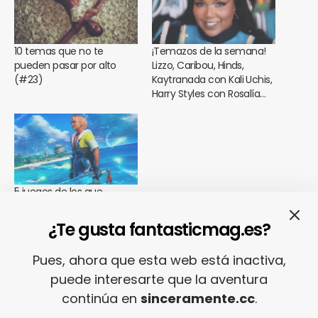
10 temas que no te
¡Temazos de la semana!
pueden pasar por alto
Lizzo, Caribou, Hinds,
(#23)
Kaytranada con Kali Uchis,
Harry Styles con Rosalía…
5 juegos de los que
necesitas gozar en
PlayStation Plus
¿Te gusta fantasticmag.es?
Pues, ahora que esta web está inactiva,
puede interesarte que la aventura
SHARE
TWEET
continúa en
sinceramente.cc
.