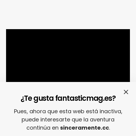
¿Te gusta fantasticmag.es?
Pues, ahora que esta web está inactiva,
3. KINGSMAN: THE SECRET SERVICE.
¿Una
puede interesarte que la aventura
versión gamberra y puesta al día de
James
continúa en
sinceramente.cc
.
Bond
? ¿Dónde hay que firmar? Porque, a ver,