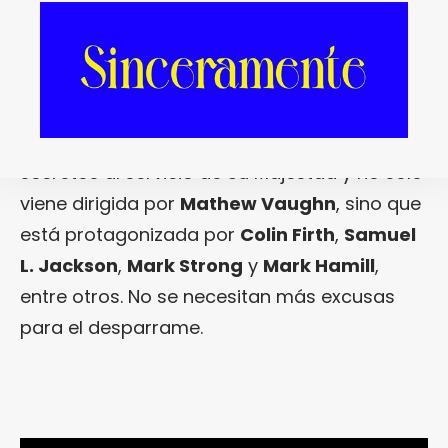
nadie puede negar que, a día de hoy, la saga
del
Agente 007
está destinada a viejos de
espíritu que confunden elegancia y clase con
aburrimiento supino. «
Kingsman: The Secret
Service
» presenta a un grupo de agentes
secretos al servicio de Su Majestad y no sólo
viene dirigida por
Mathew Vaughn
, sino que
está protagonizada por
Colin Firth
,
Samuel
L. Jackson
,
Mark Strong
y
Mark Hamill
,
entre otros. No se necesitan más excusas
para el desparrame.