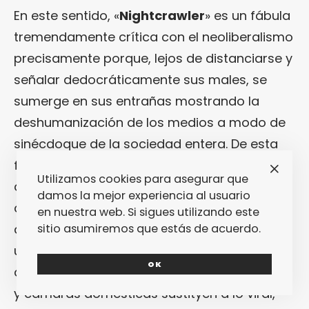
En este sentido, «
Nightcrawler
» es un fábula
tremendamente crítica con el neoliberalismo
precisamente porque, lejos de distanciarse y
señalar dedocráticamente sus males, se
sumerge en sus entrañas mostrando la
deshumanización de los medios a modo de
sinécdoque de la sociedad entera. De esta
forma, no deja de tener su intencionalidad
Utilizamos cookies para asegurar que
que la estética, de la película aún estando
damos la mejor experiencia al usuario
contextualizada en la actualidad, prescinda
en nuestra web. Si sigues utilizando este
sitio asumiremos que estás de acuerdo.
de la muestra de alta tecnología y recurra a
un primitivismo de acciones y medios en su
OK
desarrollo. Radiofrecuencias, cintas de video
y cámaras domésticas sustityen a lo viral,