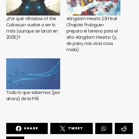
¿Por qué «Shadow of the
«Kingdom Hearts 2.8 Final
Colossus» vuelve a ser lo
Chapter Prologue»
más (aunque se lanzó en
prepara el terreno para el
2005)?
año «Kingdom Hearts» (y,
de paso, nos vicia cosa
mala)
Todo lo que sabemos (por
ahora) de la PS5
SHARE
TWEET