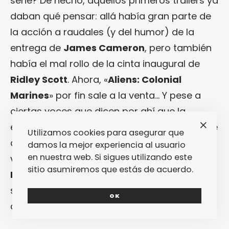
serie? De hecho, aquellos primeros trailers ya
daban qué pensar: allá había gran parte de
la acción a raudales (y del humor) de la
entrega de
James Cameron
, pero también
había el mal rollo de la cinta inaugural de
Ridley Scott
. Ahora, «
Aliens: Colonial
Marines
» por fin sale a la venta… Y pese a
ciertas voces que dicen por ahí que la
experiencia de juego es demasiado diferente
Utilizamos cookies para asegurar que
a lo que nos vendieron en los trailers, mi
damos la mejor experiencia al usuario
en nuestra web. Si sigues utilizando este
vivencia personal con «
Aliens: Colonial
sitio asumiremos que estás de acuerdo.
Marines
» me obliga a reconocer que esta
sigue siendo una experiencia adrenalítica y
OK
aterradora. Para mí, más que suficiente.