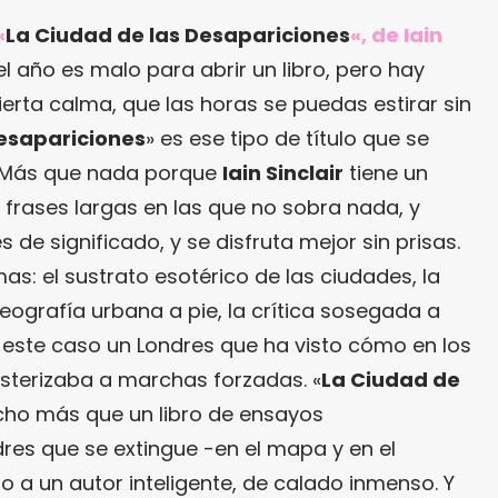
«
La Ciudad de las Desapariciones
«, de Iain
 año es malo para abrir un libro, pero hay
erta calma, que las horas se puedas estirar sin
Desapariciones
» es ese tipo de título que se
d. Más que nada porque
Iain Sinclair
tiene un
e frases largas en las que no sobra nada, y
de significado, y se disfruta mejor sin prisas.
as: el sustrato esotérico de las ciudades, la
eografía urbana a pie, la crítica sosegada a
n este caso un Londres que ha visto cómo en los
psterizaba a marchas forzadas. «
La Ciudad de
cho más que un libro de ensayos
res que se extingue -en el mapa y en el
o a un autor inteligente, de calado inmenso. Y