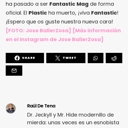
ha pasado a ser
Fantastic
Mag
de forma
oficial. El
Plastic
ha muerto, ¡viva
Fantastic
!
¡Espero que os guste nuestra nueva cara!
[FOTO: Jose BallerZosa]
[Más información
en
el Instagram de Jose BallerZosa
]
SHARE
TWEET
Raül De Tena
Dr. Jeckyll y Mr. Hide modernillo de
mierda: unas veces es un esnobista