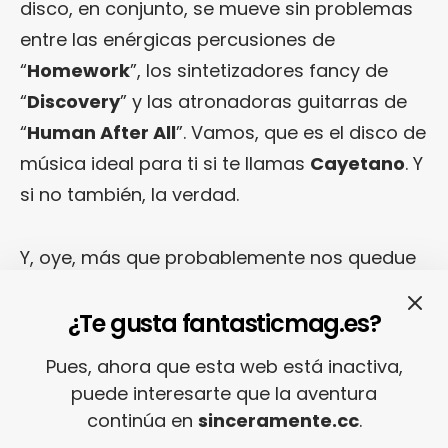
disco, en conjunto, se mueve sin problemas
entre las enérgicas percusiones de
“
Homework
”, los sintetizadores fancy de
“
Discovery
” y las atronadoras guitarras de
“
Human After All
”. Vamos, que es el disco de
música ideal para ti si te llamas
Cayetano
. Y
si no también, la verdad.
Y, oye, más que probablemente nos quedue
algún nicho de personalidad que no
hayamos tocado… Pero, como no tenemos
¿Te gusta fantasticmag.es?
más discos de Daft Punk, pues haber
Pues, ahora que esta web está inactiva,
estudiao
. ¡Larga vida a los robots!
[Más
puede interesarte que la aventura
información en
la web de Daft Punk
]
continúa en
sinceramente.cc
.