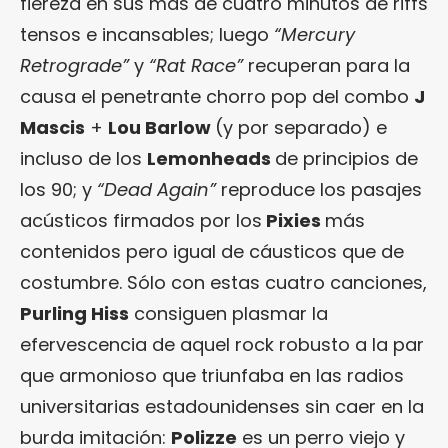
fiereza en sus más de cuatro minutos de riffs
tensos e incansables; luego
“Mercury
Retrograde”
y
“Rat Race”
recuperan para la
causa el penetrante chorro pop del combo
J
Mascis
+
Lou Barlow
(y por separado) e
incluso de los
Lemonheads
de principios de
los 90; y
“Dead Again”
reproduce los pasajes
acústicos firmados por los
Pixies
más
contenidos pero igual de cáusticos que de
costumbre. Sólo con estas cuatro canciones,
Purling Hiss
consiguen plasmar la
efervescencia de aquel rock robusto a la par
que armonioso que triunfaba en las radios
universitarias estadounidenses sin caer en la
burda imitación:
Polizze
es un perro viejo y