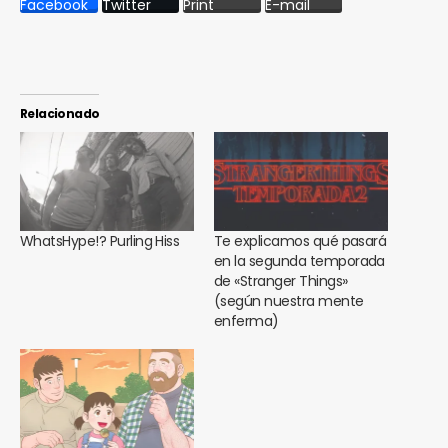
Facebook
Twitter
Print
E-mail
Relacionado
WhatsHype!? Purling Hiss
Te explicamos qué pasará
en la segunda temporada
de «Stranger Things»
(según nuestra mente
enferma)