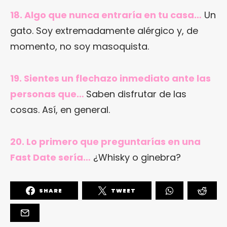
18. Algo que nunca entraría en tu casa…
Un
gato. Soy extremadamente alérgico y, de
momento, no soy masoquista.
19. Sientes un flechazo inmediato ante las
personas que…
Saben disfrutar de las
cosas. Así, en general.
20. Lo primero que preguntarías en una
Fast Date sería…
¿Whisky o ginebra?
SHARE
TWEET