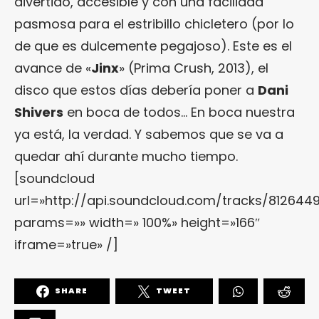
divertido, accesible y con una facilidad
pasmosa para el estribillo chicletero (por lo
de que es dulcemente pegajoso). Este es el
avance de «
Jinx
» (Prima Crush, 2013), el
disco que estos días debería poner a
Dani
Shivers
en boca de todos… En boca nuestra
ya está, la verdad. Y sabemos que se va a
quedar ahí durante mucho tiempo.
[soundcloud
url=»http://api.soundcloud.com/tracks/812644
params=»» width=» 100%» height=»166″
iframe=»true» /]
SHARE
TWEET