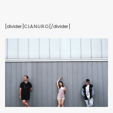
[divider]C.I.A.N.U.R.O.[/divider]