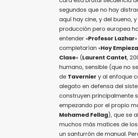
cara esa brutal secuencia de
segundos que no hay distrac
aquí hay cine, y del bueno, 
producción pero europea ha
entender «
Profesor Lazhar
»
completarían «
Hoy Empieza
Clase
» (
Laurent Cantet
, 2
humano, sensible (que no sen
de
Tavernier
y al enfoque c
alegato en defensa del sist
construyen principalmente so
empezando por el propio ma
Mohamed Fellag
), que se 
muchos más matices de los q
un santurrón de manual. Pero