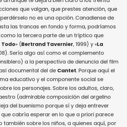
 arranque te dejará bien claro a los treinta
ciones que valgan, que prestes atención, que
y perdérselo no es una opción. Canadiense de
sta las trancas en fondo y forma, podríamos
 como la tercera parte de un tríptico que
 Todo
» (
Bertrand Tavernier
, 1999) y «
La
008). Sería algo así como el complemento
siblero) a la perspectiva de denuncia del film
asi documental del de
Cantet
. Porque aquí el
ema educativo y el componente social se
bre los personajes. Sobre los adultos, claro,
estro (admirable composición del argelino
aleja del buenismo porque sí y deja entrever
ue cabría esperar en lo que a priori parece
 también sobre los niños, a quienes aquí, por