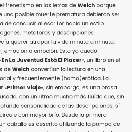
r el frenetismo en las letras de
Welch
porque
e una posible muerte prematura debieron ser
ra de conducir al escritor hacia un estilo
mágenes, metáforas y descripciones
cía querer atrapar la vida minuto a minuto,
r, emoción a emoción. Esto ya quedó
«
En La Juventud Está El Placer
«, un libro en el
es de
Welch
convertían la lectura en una
rial y frecuentemente (homo)erótica. La
r «
Primer Viaje
«, sin embargo, es una prosa
ada, con un ritmo mucho más fluído que, sin
rofunda sensorialidad de las descripciones, sí
circule con mayor brío. Desde la primera
n caballo es descrito utilizando la pompa de