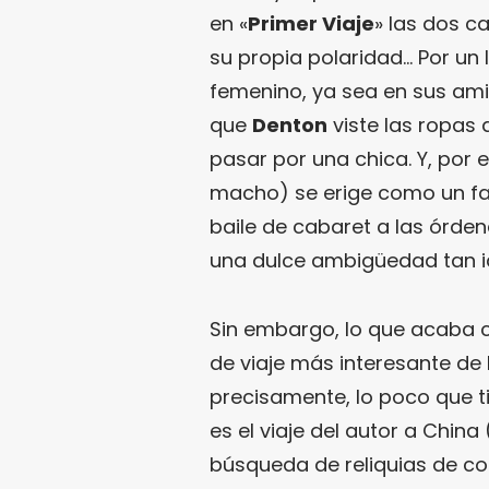
en «
Primer Viaje
» las dos c
su propia polaridad… Por un 
femenino, ya sea en sus ami
que
Denton
viste las ropas 
pasar por una chica. Y, por e
macho) se erige como un fa
baile de cabaret a las órde
una dulce ambigüedad tan id
Sin embargo, lo que acaba c
de viaje más interesante de l
precisamente, lo poco que tien
es el viaje del autor a China (
búsqueda de reliquias de co