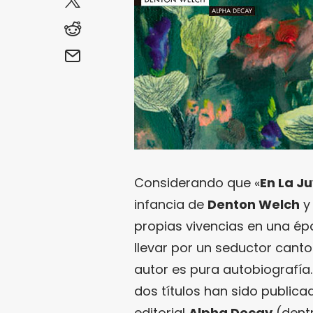
Considerando que «
En La Ju
infancia de
Denton Welch
y
propias vivencias en una ép
llevar por un seductor canto
autor es pura autobiografía. 
dos títulos han sido public
editorial
Alpha Decay
(dent