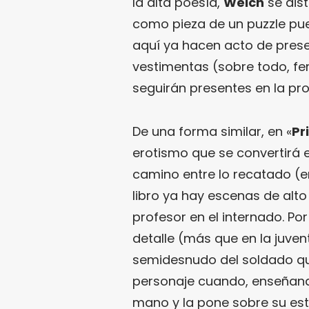
la alta poesía,
Welch
se dis
como pieza de un puzzle pues
aquí ya hacen acto de prese
vestimentas (sobre todo, fe
seguirán presentes en la pros
De una forma similar, en «
Pr
erotismo que se convertirá
camino entre lo recatado (en
libro ya hay escenas de alto
profesor en el internado. Por
detalle (más que en la juven
semidesnudo del soldado qu
personaje cuando, enseñando
mano y la pone sobre su es