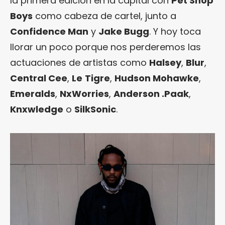
la primera edición en la capital con
Pet Shop
Boys
como cabeza de cartel, junto a
Confidence Man
y
Jake Bugg
. Y hoy toca
llorar un poco porque nos perderemos las
actuaciones de artistas como
Halsey
,
Blur
,
Central Cee
,
Le
Tigre
,
Hudson Mohawke
,
Emeralds
,
NxWorries
,
Anderson .Paak
,
Knxwledge
o
SilkSonic
.