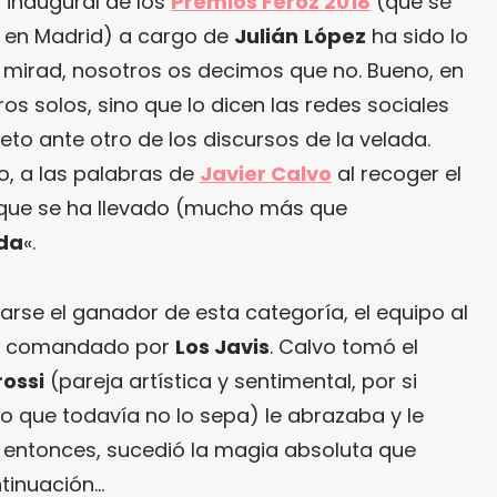
o inaugural de los
Premios Feroz 2018
(que se
o en Madrid) a cargo de
Julián
López
ha sido lo
, mirad, nosotros os decimos que no. Bueno, en
s solos, sino que lo dicen las redes sociales
to ante otro de los discursos de la velada.
o, a las palabras de
Javier Calvo
al recoger el
que se ha llevado (mucho más que
da
«.
iarse el ganador de esta categoría, el equipo al
io comandado por
Los Javis
. Calvo tomó el
ossi
(pareja artística y sentimental, por si
 que todavía no lo sepa) le abrazaba y le
 entonces, sucedió la magia absoluta que
ntinuación…