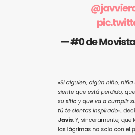
@javvier
pic.twi
— #0 de Movist
«
Si alguien, algún niño, niñ
siente que está perdido, qu
su sitio y que va a cumplir 
tú te sientas inspirado
«, dec
Javis
. Y, sinceramente, que
las lágrimas no solo con el 