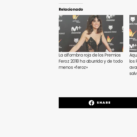
Relacionado
La alfombra roja de los Premios
Aqu
Feroz 2018 ha aburrida y de todo
los
menos «feroz»
ava
sal
SHARE