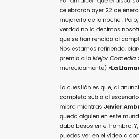
Por ahí dicen que el discurs
celebraron ayer 22 de ener
mejorcito de la noche… Pero
verdad no lo decimos nosotro
que se han rendido al comple
Nos estamos refiriendo, clar
premio a la
Mejor Comedia
merecidamente) «
La Llama
La cuestión es que, al anunc
completo subió al escenar
micro mientras
Javier Ambr
queda alguien en este mundo
daba besos en el hombro. Y,
puedes ver en el vídeo a co