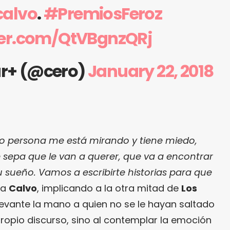
calvo
.
#PremiosFeroz
tter.com/QtVBgnzQRj
ar+ (@cero)
January 22, 2018
a o persona me está mirando y tiene miedo,
e sepa que le van a querer, que va a encontrar
su sueño. Vamos a escribirte historias para que
ía
Calvo
, implicando a la otra mitad de
Los
 levante la mano a quien no se le hayan saltado
propio discurso, sino al contemplar la emoción