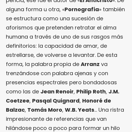
pericia, ese fue el autor de «
El Anticristo
«. De
alguna forma u otra, «
Pornografía
» también
se estructura como una sucesión de
aforismos que pretenden retratar el alma
humana a través de uno de sus rasgos más
definitorios: la capacidad de amar, de
estrellarse, de volverse a levantar. De esta
forma, la palabra propia de
Arranz
va
trenzándose con palabra ajenas y con
presencias espectrales pero bondadosas
como las de
Jean Renoir
,
Philip Roth
,
J.M.
Coetzee
,
Pasqal Quignard
,
Honoré de
Balzac
,
Tomás Moro
,
W.B. Yeats
… Una ristra
impresionante de referencias que van
hilándose poco a poco para formar un hilo