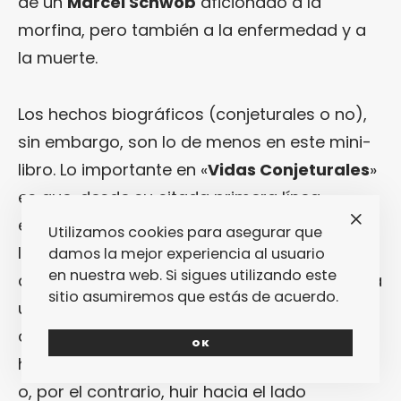
de un
Marcel Schwob
aficionado a la
morfina, pero también a la enfermedad y a
la muerte.
Los hechos biográficos (conjeturales o no),
sin embargo, son lo de menos en este mini-
libro. Lo importante en «
Vidas Conjeturales
»
es que, desde su citada primera línea,
establece un elocuente diálogo con su
Utilizamos cookies para asegurar que
lector: ¿no es toda biografía una pura
damos la mejor experiencia al usuario
en nuestra web. Si sigues utilizando este
conjetura? ¿No es incluso toda autobiografía
sitio asumiremos que estás de acuerdo.
una conjetura? La sucesión de hechos
concretos narrados por
Jaeggy
podrían
OK
haber tomada la forma de una visible ficción
o, por el contrario, huir hacia el lado