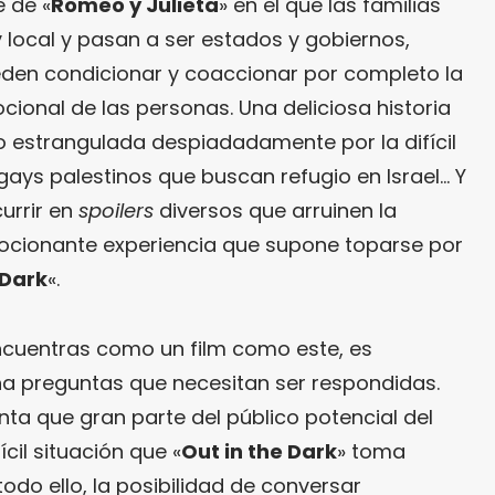
 de «
Romeo y Julieta
» en el que las familias
 local y pasan a ser estados y gobiernos,
den condicionar y coaccionar por completo la
ocional de las personas. Una deliciosa historia
 estrangulada despiadadamente por la difícil
gays palestinos que buscan refugio en Israel… Y
currir en
spoilers
diversos que arruinen la
mocionante experiencia que supone toparse por
 Dark
«.
cuentras como un film como este, es
una preguntas que necesitan ser respondidas.
ta que gran parte del público potencial del
cil situación que «
Out in the Dark
» toma
odo ello, la posibilidad de conversar