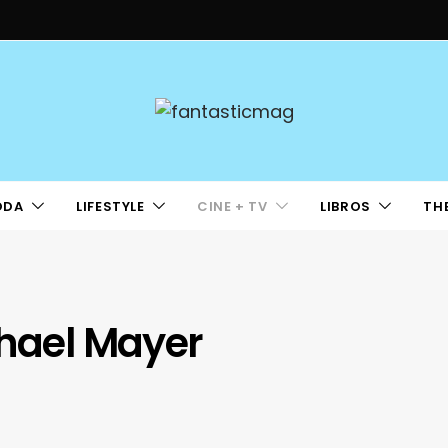
ODA
LIFESTYLE
CINE + TV
LIBROS
TH
chael Mayer