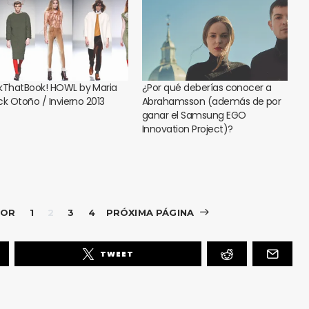
kThatBook! HOWL by Maria
¿Por qué deberías conocer a
ck Otoño / Invierno 2013
Abrahamsson (además de por
ganar el Samsung EGO
Innovation Project)?
IOR
1
2
3
4
PRÓXIMA PÁGINA
TWEET