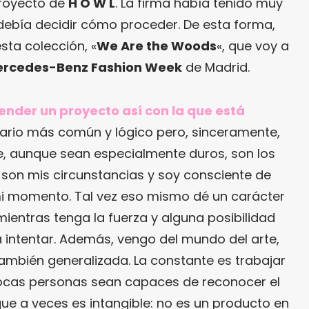
proyecto de
H O W L
. La firma había tenido muy
debía decidir cómo proceder. De esta forma,
sta colección, «
We Are the Woods
«, que voy a
rcedes-Benz Fashion Week
de Madrid.
ender un proyecto así con la que está
ario más común y lógico pero, sinceramente,
 aunque sean especialmente duros, son los
son mis circunstancias y soy consciente de
s mi momento. Tal vez eso mismo dé un carácter
mientras tenga la fuerza y alguna posibilidad
a intentar. Además, vengo del mundo del arte,
ambién generalizada. La constante es trabajar
cas personas sean capaces de reconocer el
 que a veces es intangible: no es un producto en