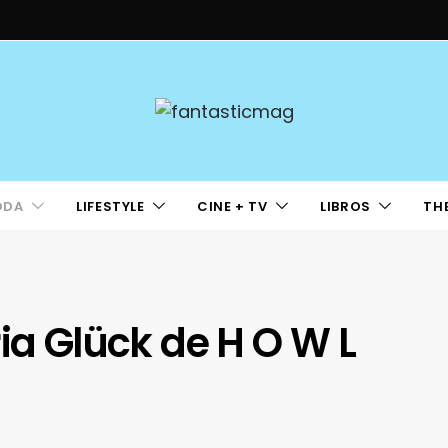
ODA
LIFESTYLE
CINE + TV
LIBROS
TH
ia Glück de H O W L