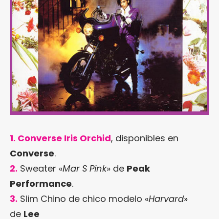
1. Converse Iris Orchid
, disponibles en
Converse
.
2.
Sweater «
Mar S Pink
» de
Peak
Performance
.
3.
Slim Chino de chico modelo «
Harvard
»
de
Lee