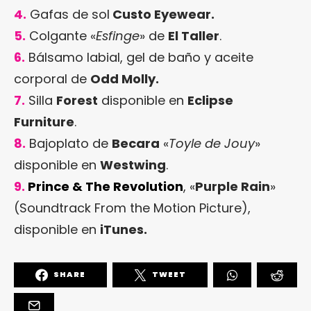
4.
Gafas de sol
Custo Eyewear
.
5.
Colgante «
Esfinge
» de
El Taller
.
6.
Bálsamo labial, gel de baño y aceite
corporal de
Odd Molly
.
7.
Silla
Forest
disponible en
Eclipse
Furniture
.
8.
Bajoplato de
Becara
«
Toyle de Jouy
»
disponible en
Westwing
.
9.
Prince & The Revolution
, «
Purple Rain
»
(Soundtrack From the Motion Picture),
disponible en
iTunes
.
SHARE
TWEET