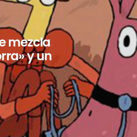
ue mezcla
rra» y un