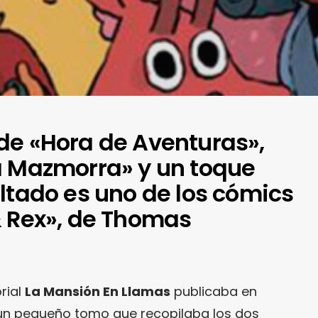
de «Hora de Aventuras»,
a Mazmorra» y un toque
ltado es uno de los cómics
& Rex», de Thomas
orial
La Mansión En Llamas
publicaba en
 un pequeño tomo que recopilaba los dos