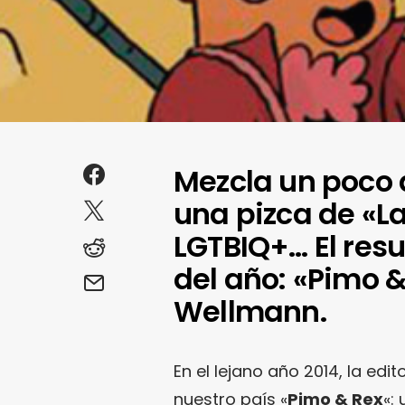
Mezcla un poco 
una pizca de «L
LGTBIQ+… El resu
del año: «Pimo 
Wellmann.
En el lejano año 2014, la edit
nuestro país «
Pimo & Rex
«: