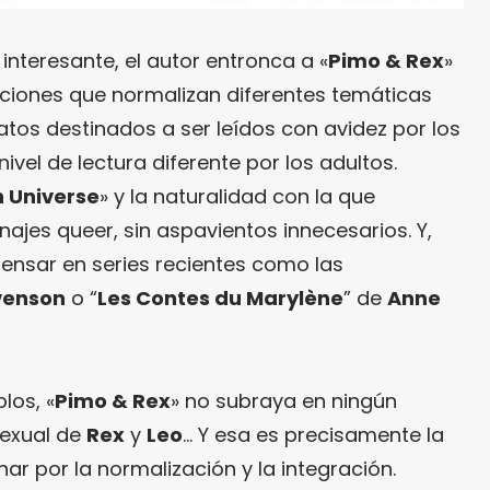
o interesante, el autor entronca a «
Pimo & Rex
»
icciones que normalizan diferentes temáticas
atos destinados a ser leídos con avidez por los
ivel de lectura diferente por los adultos.
 Universe
» y la naturalidad con la que
ajes queer, sin aspavientos innecesarios. Y,
pensar en series recientes como las
venson
o “
Les Contes du Marylène
” de
Anne
los, «
Pimo & Rex
» no subraya en ningún
exual de
Rex
y
Leo
… Y esa es precisamente la
r por la normalización y la integración.