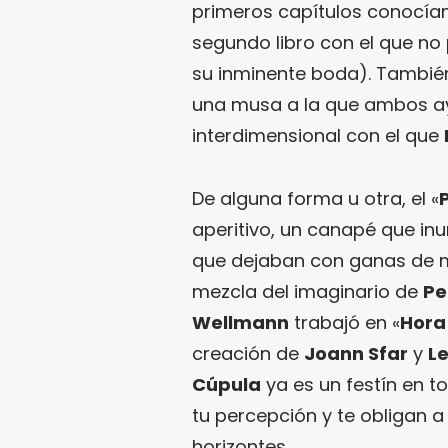
primeros capítulos conocí
segundo libro con el que no
su inminente boda). Tambi
una musa a la que ambos a
interdimensional con el que
De alguna forma u otra, el «
aperitivo, un canapé que i
que dejaban con ganas de má
mezcla del imaginario de
Pe
Wellmann
trabajó en «
Hora
creación de
Joann Sfar
y
L
Cúpula
ya es un festín en 
tu percepción y te obligan a
horizontes.