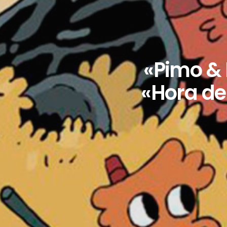
«Pimo & 
«Hora de