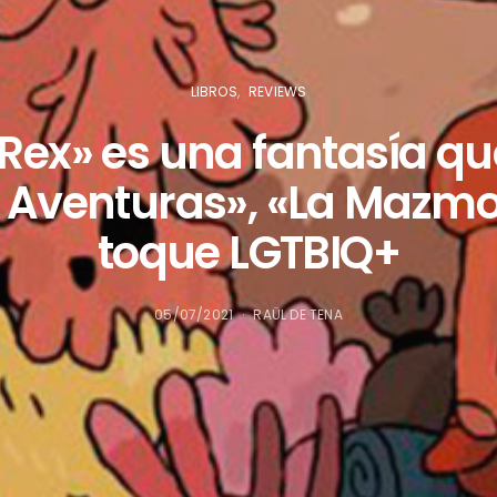
LIBROS
REVIEWS
Rex» es una fantasía q
 Aventuras», «La Mazmo
toque LGTBIQ+
05/07/2021
RAÜL DE TENA