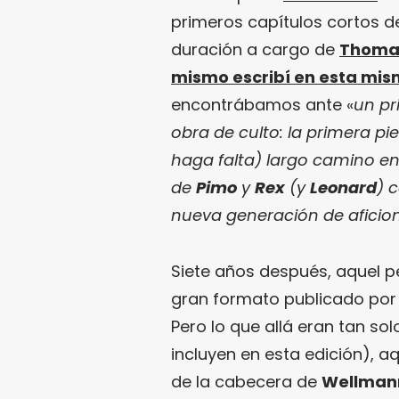
primeros capítulos cortos de
duración a cargo de
Thoma
mismo escribí en esta mi
encontrábamos ante «
un pr
obra de culto: la primera pi
haga falta) largo camino en
de
Pimo
y
Rex
(y
Leonard
) 
nueva generación de aficio
Siete años después, aquel
gran formato publicado po
Pero lo que allá eran tan so
incluyen en esta edición), a
de la cabecera de
Wellman