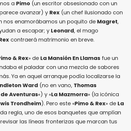
amos a
Pimo
(un escritor obsesionado con un
 parece avanzar) y
Rex
(un chef ilusionado con
én nos enamorábamos un poquito de
Magret
,
yudan a escapar; y
Leonard
, el mago
Rex
contraerá matrimonio en breve.
Pimo & Rex
» de
La Mansión En Llamas
fue un
nundaba el paladar con una mezcla de sabores
s. Ya en aquel arranque podía localizarse la
ndleton Ward
(no en vano,
Thomas
 de Aventuras
«) y «
La Mazmorra
» (la icónica
ewis Trondheim
). Pero este «
Pimo & Rex
» de
La
toda regla, uno de esos banquetes que amplían
 revisar las líneas fronterizas que marcan tus