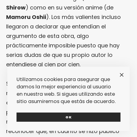
Shirow
) como en su versión anime (de
Mamoru Oshii
). Los más valientes incluso
llegaron a declarar que entendían el
argumento de esta obra, algo
prácticamente imposible puesto que hay
serias dudas de que su propio autor lo
entendiese al cien por cien.
Utilizamos cookies para asegurar que
Sea como sea, ya por aquel entonces se
damos la mejor experiencia al usuario
rumoreaba que habría una adaptación yanki
en nuestra web. Si sigues utilizando este
sitio asumiremos que estás de acuerdo.
en imagen real. Dos décadas han tenido que
pasar para que aquel sueño se haga
OK
realidad… Aunque también hay que
reconocer que, en cuanto se hizo público