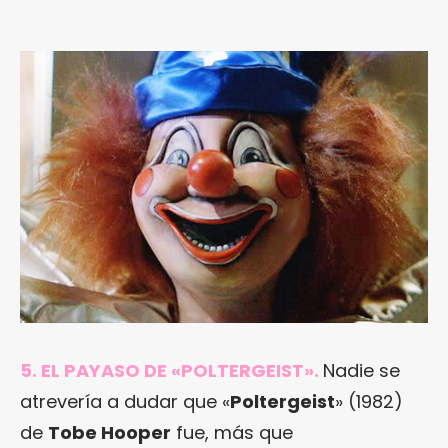
¿Te gusta fantasticmag.es?
Pues, ahora que esta web está inactiva,
5. EL PAYASO DE «POLTERGEIST».
Nadie se
puede interesarte que la aventura
atrevería a dudar que «
Poltergeist
» (1982)
continúa en
sinceramente.cc
.
de
Tobe Hooper
fue, más que