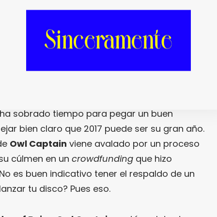
e Insides of Being Owl Captain
» se lanzara
ente poco (el 23 de enero, para ser más
e ha sobrado tiempo para pegar un buen
ejar bien claro que 2017 puede ser su gran año.
 de
Owl Captain
viene avalado por un proceso
 su cúlmen en un
crowdfunding
que hizo
 ¿No es buen indicativo tener el respaldo de un
 lanzar tu disco? Pues eso.