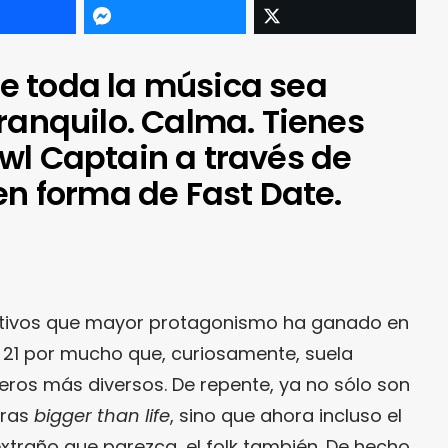
e toda la música sea
ranquilo. Calma. Tienes
wl Captain a través de
en forma de Fast Date.
djetivos que mayor protagonismo ha ganado en
 21 por mucho que, curiosamente, suela
neros más diversos. De repente, ya no sólo son
rras
bigger than
life
, sino que ahora incluso el
xtraño que parezca, el folk también. De hecho,