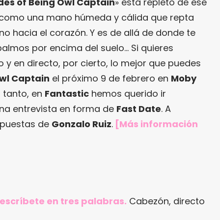
ides of Being Owl Captain
» está repleto de ese
n como una mano húmeda y cálida que repta
o hacia el corazón. Y es de allá de donde te
palmos por encima del suelo… Si quieres
o y en directo, por cierto, lo mejor que puedes
wl Captain
el próximo 9 de febrero en
Moby
 tanto, en
Fantastic
hemos querido ir
na entrevista en forma de
Fast Date
. A
spuestas de
Gonzalo Ruiz
.
[Más información
 descríbete en tres palabras.
Cabezón, directo