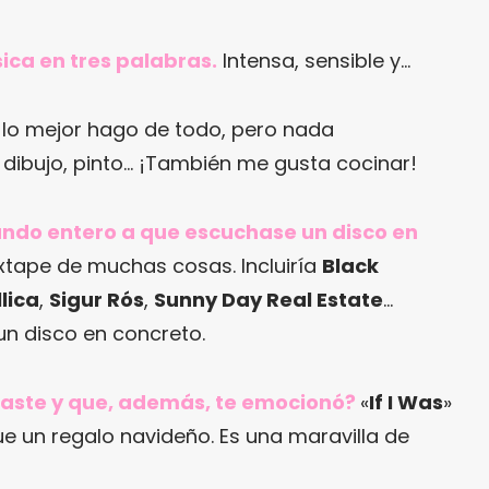
ica en tres palabras.
Intensa, sensible y…
lo mejor hago de todo, pero nada
 dibujo, pinto… ¡También me gusta cocinar!
mundo entero a que escuchase un disco en
tape de muchas cosas. Incluiría
Black
lica
,
Sigur Rós
,
Sunny Day Real Estate
…
un disco en concreto.
raste y que, además, te emocionó?
«
If I Was
»
ue un regalo navideño. Es una maravilla de