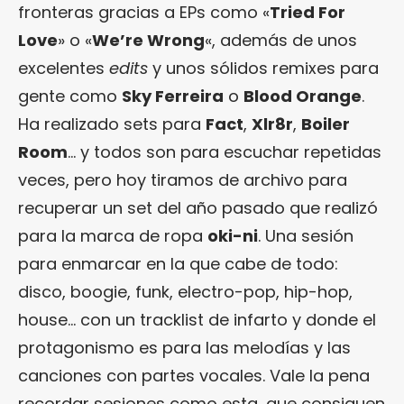
fronteras gracias a EPs como «
Tried For
Love
» o «
We’re Wrong
«, además de unos
excelentes
edits
y unos sólidos remixes para
gente como
Sky Ferreira
o
Blood Orange
.
Ha realizado sets para
Fact
,
Xlr8r
,
Boiler
Room
… y todos son para escuchar repetidas
veces, pero hoy tiramos de archivo para
recuperar un set del año pasado que realizó
para la marca de ropa
oki-ni
. Una sesión
para enmarcar en la que cabe de todo:
disco, boogie, funk, electro-pop, hip-hop,
house… con un tracklist de infarto y donde el
protagonismo es para las melodías y las
canciones con partes vocales. Vale la pena
recordar sesiones como esta, que consiguen