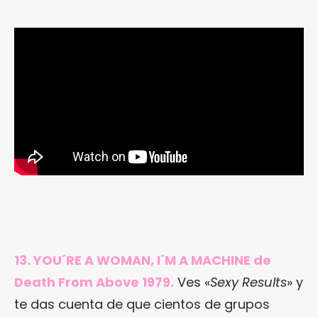
13. YOU´RE A WOMAN, I´M A MACHINE de
Death From Above 1979.
Ves «
Sexy Results
» y
te das cuenta de que cientos de grupos