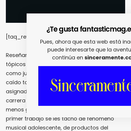
¿Te gusta fantasticmag.e
[taq_review]
Pues, ahora que esta web está inac
puede interesarte que la avent
Reseñar a
Arctic Monkeys
sin caer en los
continúa en
sinceramente.c
tópicos de la prensa musical es algo así
como jugar al tabú. Al pobre cuarteto le han
caído todo tipo de etiquetas, regularmente
asignadas durante el curso de una corta
carrera que, dicho sea de paso, cada vez
menos gente se atreve a cuestionar. Con su
primer trabajo se les tachó de fenómeno
musical adolescente, de productos del