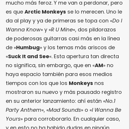
mucho más feroz. Y me van a perdonar, pero
es que
Arctic Monkeys
se lo merecen. Uno le
da al play y ya de primeras se topa con «
Do I
Wanna Know
» y «
R U Mine
«, dos pildorazos
de poderosas guitarras casi más en la línea
de «
Humbug
» y los temas más ariscos de
«
Suck It and See
«. Esta apertura tan directa
no significa, sin embargo, que en «
AM
» no
haya espacio también para esos medios
tiempos con los que los
Monkeys
nos
mostraron su nuevo y más pausado registro
en su anterior lanzamiento: ahí están «
No.1
Party Anthem
«, «
Mad Sounds
» o «
I Wanna Be
Yours
» para corroborarlo. En cualquier caso,
y en esto no ha habido dudas en ningún