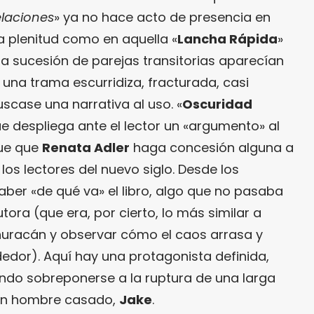
elaciones
» ya no hace acto de presencia en
a plenitud como en aquella «
Lancha Rápida
»
la sucesión de parejas transitorias aparecían
una trama escurridiza, fracturada, casi
uscase una narrativa al uso. «
Oscuridad
 que despliega ante el lector un «argumento» al
que que
Renata Adler
haga concesión alguna a
los lectores del nuevo siglo. Desde los
saber «de qué va» el libro, algo que no pasaba
tora (que era, por cierto, lo más similar a
n huracán y observar cómo el caos arrasa y
edor). Aquí hay una protagonista definida,
ando sobreponerse a la ruptura de una larga
 un hombre casado,
Jake
.