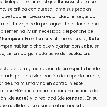
 diálogo interior en el que
Renata
charla con
sma, se critica con dureza, lame sus propias
 que todo empieza a estar claro, el segundo
urrealista viaje de la protagonista a Irlanda que
ta femenina (y sin necesidad del ponche de
. Thompson
. En el tercer y último episodio,
Kate
siempre habían dicho que viajarían con
Jake
, en
ue, sin embargo, nada tiene de resolución.
ecto de la fragmentación de un espíritu herido
rado por la reivindicación del espacio propio,
or de una misma y no en contra. A este
» sigue viéndose recorrida por una especie de
ción (de
Kate
) y la realidad (de
Renata
). En su
 qué apellido falso usar en el aeropuerto,