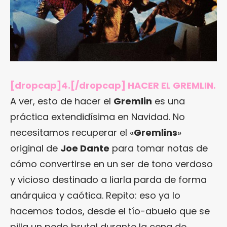
[dropcap]4.[/dropcap] HACER EL GREMLIN.
A ver, esto de hacer el
Gremlin
es una
práctica extendidísima en Navidad. No
necesitamos recuperar el «
Gremlins
»
original de
Joe Dante
para tomar notas de
cómo convertirse en un ser de tono verdoso
y vicioso destinado a liarla parda de forma
anárquica y caótica. Repito: eso ya lo
hacemos todos, desde el tío-abuelo que se
pilla un pedo brutal durante la cena de