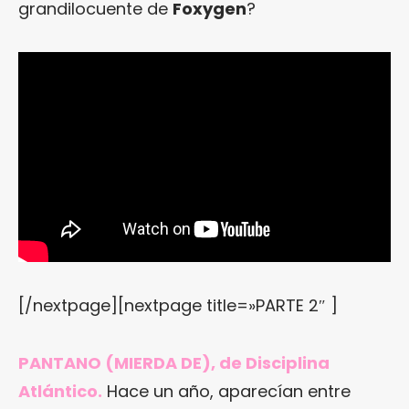
grandilocuente de
Foxygen
?
[/nextpage][nextpage title=»PARTE 2″ ]
PANTANO (MIERDA DE), de Disciplina
Atlántico.
Hace un año, aparecían entre