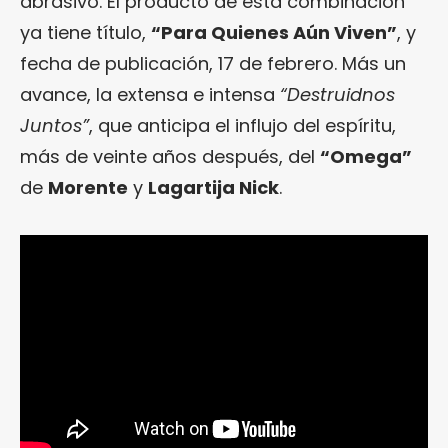
abrasivo. El producto de esta combinación
ya tiene título,
“Para Quienes Aún Viven”
, y
fecha de publicación, 17 de febrero. Más un
avance, la extensa e intensa
“Destruidnos
Juntos”
, que anticipa el influjo del espíritu,
más de veinte años después, del
“Omega”
de
Morente
y
Lagartija Nick
.
¿Te gusta fantasticmag.es?
Pues, ahora que esta web está inactiva,
puede interesarte que la aventura
continúa en
sinceramente.cc
.