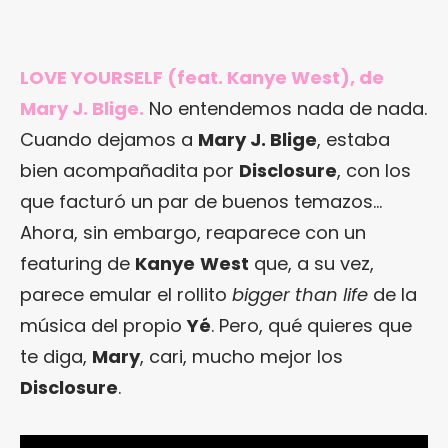
LOVE YOURSELF (feat. Kanye West), de
Mary J. Blige.
No entendemos nada de nada.
Cuando dejamos a
Mary J. Blige
, estaba
bien acompañadita por
Disclosure
, con los
que facturó un par de buenos temazos…
Ahora, sin embargo, reaparece con un
featuring de
Kanye
West
que, a su vez,
parece emular el rollito
bigger than life
de la
música del propio
Yé
. Pero, qué quieres que
te diga,
Mary
, cari, mucho mejor los
Disclosure
.