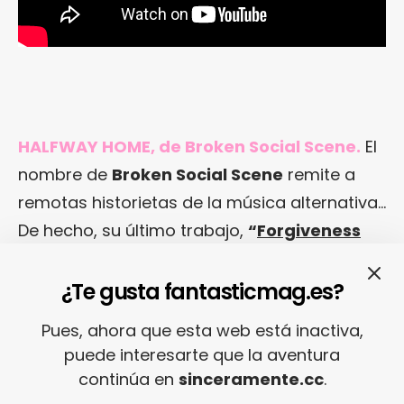
HALFWAY HOME, de Broken Social Scene.
El
nombre de
Broken Social Scene
remite a
remotas historietas de la música alternativa…
De hecho, su último trabajo,
“
Forgiveness
Rock Record
”
, data de 2010. Pero la
numerosa banda canadiense retornará a la
¿Te gusta fantasticmag.es?
palestra este año y parece que lo hará en
Pues, ahora que esta web está inactiva,
forma a juzgar por
“Halfway Home”
, un tema
puede interesarte que la aventura
bigger tan life
-en el que intervinieron hasta
continúa en
sinceramente.cc
.
trece músicos- que bien podrían haber