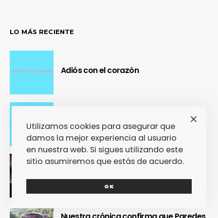
LO MÁS RECIENTE
Adiós con el corazón
Se cierra un pedazo de vida
Utilizamos cookies para asegurar que
damos la mejor experiencia al usuario
en nuestra web. Si sigues utilizando este
sitio asumiremos que estás de acuerdo.
OUR Fest 2024 convirtió a Ourense en
la capital del Cool Britannia
OK
Nuestra crónica confirma que Paredes