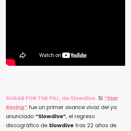
SUGAR FOR THE PILL, de Slowdive.
Si
“Star
Roving”
fue un primer avance vivaz del ya
anunciado
“Slowdive”
, el regreso
discográfico de
Slowdive
tras 22 años de