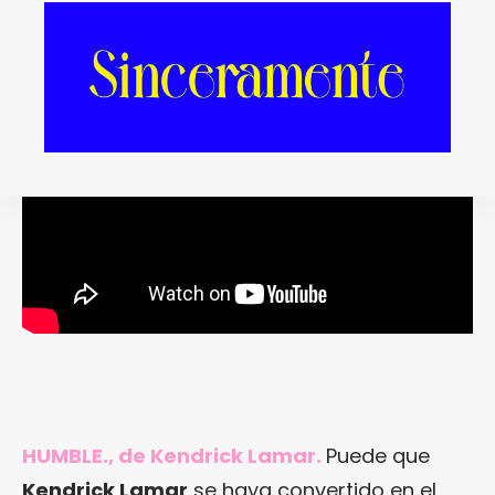
firmado sus compatriotas
Arcade Fire
.
HUMBLE., de Kendrick Lamar.
Puede que
Kendrick Lamar
se haya convertido en el