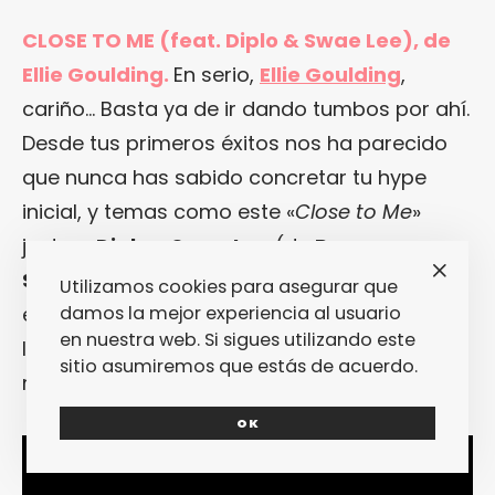
CLOSE TO ME (feat. Diplo & Swae Lee), de
Ellie Goulding.
En serio,
Ellie Goulding
,
cariño… Basta ya de ir dando tumbos por ahí.
Desde tus primeros éxitos nos ha parecido
que nunca has sabido concretar tu hype
inicial, y temas como este «
Close to Me
»
junto a
Diplo
y
Swae Lee
(de
Rae
Sremmurd
) no ayudan. Para nada. Porque
Utilizamos cookies para asegurar que
damos la mejor experiencia al usuario
es agradable y majo y tal. Pero no pasará a
en nuestra web. Si sigues utilizando este
la historia. Ni te hará lo grande que parecías
sitio asumiremos que estás de acuerdo.
merecer ser.
OK