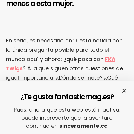
menos a esta mujer.
En serio, es necesario abrir esta noticia con
la única pregunta posible para todo el
mundo aquí y ahora: ¿qué pasa con
FKA
Twigs
? A la que siguen otras cuestiones de
igual importancia: ¿Dónde se mete? ¿Qué
hace? ¿Por qué no ha lanzado ya su segundo
¿Te gusta fantasticmag.es?
disco? ¿Por qué nos hace esto a todos
cuando no podemos dejar de echarla de
Pues, ahora que esta web está inactiva,
menos todo el rato y muy fuertemente? Pues
puede interesarte que la aventura
eso. Una vez nos lo hemos sacado del
continúa en
sinceramente.cc
.
organismo, la pregunta de muchos será