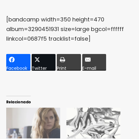
[bandcamp width=350 height=470
album=3290451931 size=large bgcol=ffffff
linkcol=0687f5 tracklist=false]
Facebook
Twitter
Print
E-mail
Relacionado