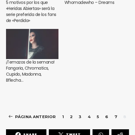
5 motivos por los que
Whomadewho – Dreams
«Heridas Abiertas» será la
serie preferida de los fans
de «Perdida»
¡Temazos de la semana!
Fangoria, Chromatics,
Cupido, Madonna,
Bflecha…
PÁGINA ANTERIOR
1
2
3
4
5
6
7
8
SHARE
TWEET