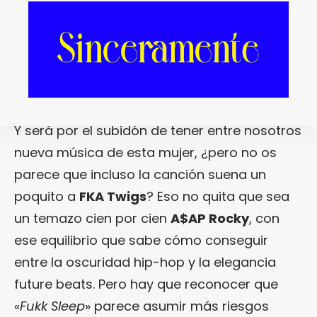
otra: ¿a qué viene todo esto? A algo muy
simple: que
FKA Twigs
es el esplendoroso
featuring de «
Fukk Sleep
«, el nuevo temón de
A$AP Rocky
.
Y será por el subidón de tener entre nosotros
nueva música de esta mujer, ¿pero no os
parece que incluso la canción suena un
poquito a
FKA Twigs
? Eso no quita que sea
un temazo cien por cien
A$AP Rocky
, con
ese equilibrio que sabe cómo conseguir
entre la oscuridad hip-hop y la elegancia
future beats. Pero hay que reconocer que
«
Fukk Sleep
» parece asumir más riesgos