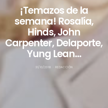
¡Temazos de la
semana! Rosalía,
Hinds, John
Carpenter, Delaporte,
Yung Lean…
31/10/2018
REDACCIÓN