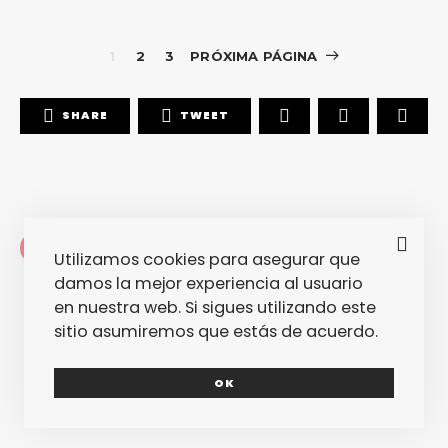
1
2
3
PRÓXIMA PÁGINA
SHARE
TWEET
Redacción
Utilizamos cookies para asegurar que
La redacción de fantasticmag.es al
damos la mejor experiencia al usuario
completo... Cualquiera de nosotros
en nuestra web. Si sigues utilizando este
puede haber escrito este post, pero
sitio asumiremos que estás de acuerdo.
seguro que el que lo ha escrito lo ha
hecho con mucho amor.
OK