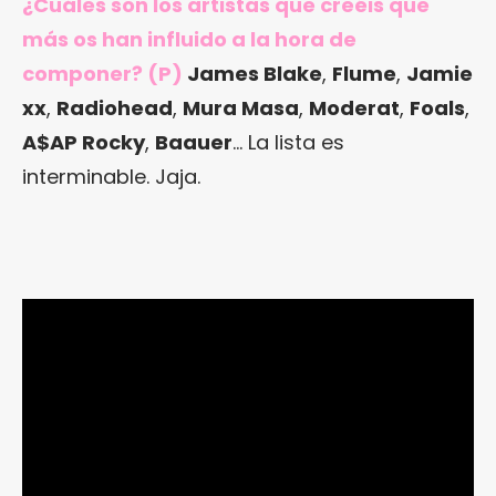
¿Cuáles son los artistas que creéis que
más os han influido a la hora de
componer? (P)
James Blake
,
Flume
,
Jamie
xx
,
Radiohead
,
Mura Masa
,
Moderat
,
Foals
,
A$AP Rocky
,
Baauer
… La lista es
interminable. Jaja.