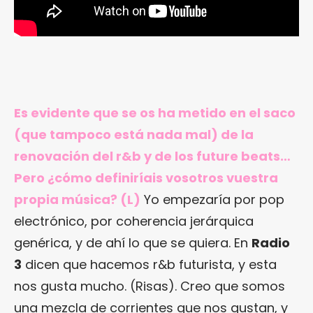
Es evidente que se os ha metido en el saco
(que tampoco está nada mal) de la
renovación del r&b y de los future beats…
Pero ¿cómo definiríais vosotros vuestra
propia música? (L)
Yo empezaría por pop
electrónico, por coherencia jerárquica
genérica, y de ahí lo que se quiera. En
Radio
3
dicen que hacemos r&b futurista, y esta
nos gusta mucho. (Risas). Creo que somos
una mezcla de corrientes que nos gustan, y