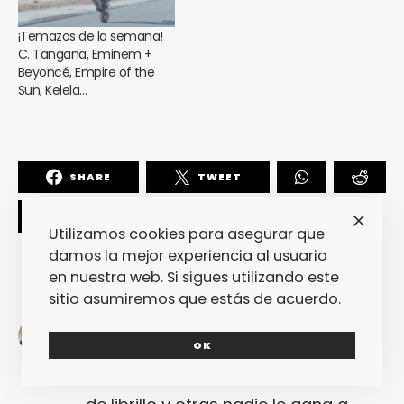
¡Temazos de la semana!
C. Tangana, Eminem +
Beyoncé, Empire of the
Sun, Kelela…
SHARE
TWEET
Utilizamos cookies para asegurar que
damos la mejor experiencia al usuario
en nuestra web. Si sigues utilizando este
sitio asumiremos que estás de acuerdo.
Raül De Tena
OK
Dr. Jeckyll y Mr. Hide modernillo de
mierda: unas veces es un esnobista