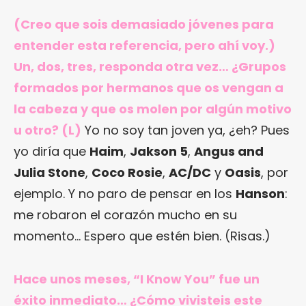
(Creo que sois demasiado jóvenes para
entender esta referencia, pero ahí voy.)
Un, dos, tres, responda otra vez… ¿Grupos
formados por hermanos que os vengan a
la cabeza y que os molen por algún motivo
u otro? (L)
Yo no soy tan joven ya, ¿eh? Pues
yo diría que
Haim
,
Jakson 5
,
Angus and
Julia Stone
,
Coco Rosie
,
AC/DC
y
Oasis
, por
ejemplo. Y no paro de pensar en los
Hanson
:
me robaron el corazón mucho en su
momento… Espero que estén bien. (Risas.)
Hace unos meses, “I Know You” fue un
éxito inmediato… ¿Cómo vivisteis este