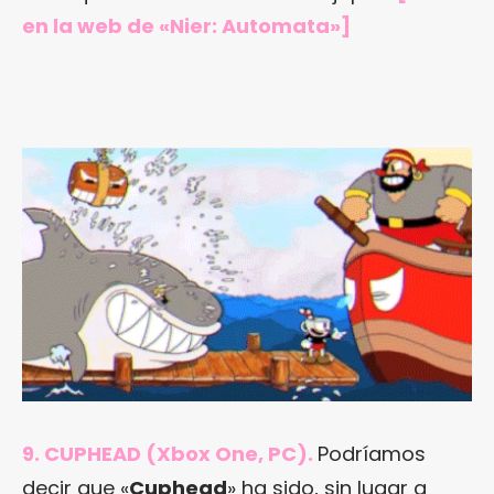
en
la web de «Nier: Automata»
]
9. CUPHEAD (Xbox One, PC).
Podríamos
decir que «
Cuphead
» ha sido, sin lugar a