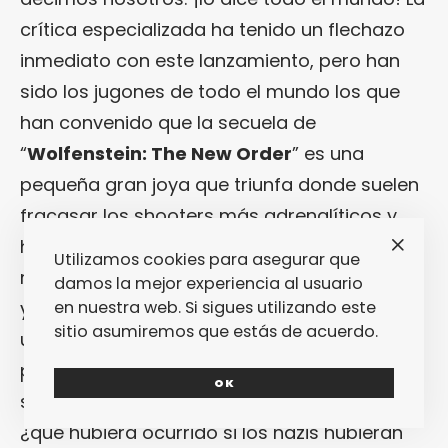
crítica especializada ha tenido un flechazo
inmediato con este lanzamiento, pero han
sido los jugones de todo el mundo los que
han convenido que la secuela de
“
Wolfenstein: The New Order
” es una
pequeña gran joya que triunfa donde suelen
fracasar los shooters más adrenalíticos y
hemoglobínicos: en el argumento, que aquí
Utilizamos cookies para asegurar que
resulta ser de una profundidad, complejidad
damos la mejor experiencia al usuario
y elocuencia más propias de
HBO
que de
en nuestra web. Si sigues utilizando este
sitio asumiremos que estás de acuerdo.
una consola. Por si no lo sabes: el punto de
partida de “
Wolfenstein: The New Order
”
OK
surgía de una pregunta muy interesante:
¿qué hubiera ocurrido si los nazis hubieran