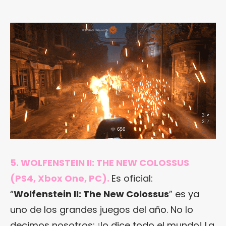
5. WOLFENSTEIN II: THE NEW COLOSSUS
(PS4, Xbox One, PC).
Es oficial:
“
Wolfenstein II: The New Colossus
” es ya
uno de los grandes juegos del año. No lo
decimos nosotros: ¡lo dice todo el mundo! La