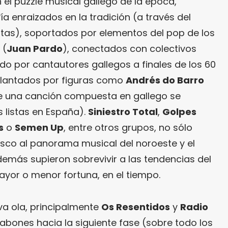
 el puzzle musical gallego de la época,
enraizados en la tradición (a través del
estas), soportados por elementos del pop de los
 (
Juan Pardo
), conectados con colectivos
o por cantautores gallegos a finales de los 60
rillantados por figuras como
Andrés do Barro
ue una canción compuesta en gallego se
 listas en España).
Siniestro Total
,
Golpes
s
o
Semen Up
, entre otros grupos, no sólo
resco al panorama musical del noroeste y el
demás supieron sobrevivir a las tendencias del
yor o menor fortuna, en el tiempo.
va ola, principalmente
Os Resentidos
y
Radio
abones hacia la siguiente fase (sobre todo los