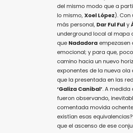
del mismo modo que a parti
lo mismo,
Xoel López
). Con
más personal,
Dar Ful Ful
y
underground local al mapa a
que
Nadadora
empezasen c
emocional; y para que, poc
camino hacia un nuevo hori
exponentes de la nueva ola 
que la presentada en las r
‘Galiza Caníbal’
. A medida
fueron observando, inevitabl
comentada movida ochentera
existían esas equivalencias
que el ascenso de ese conju