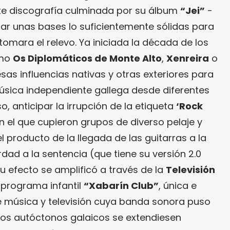
te discografía culminada por su álbum
“Jei”
-
car unas bases lo suficientemente sólidas para
tomara el relevo. Ya iniciada la década de los
omo
Os Diplomáticos de Monte Alto
,
Xenreira
o
sas influencias nativas y otras exteriores para
úsica independiente gallega desde diferentes
so, anticipar la irrupción de la etiqueta
‘Rock
en el que cupieron grupos de diverso pelaje y
l producto de la llegada de las guitarras a la
rdad a la sentencia (que tiene su versión 2.0
su efecto se amplificó a través de la
Televisión
l programa infantil
“Xabarín Club”
, única e
re música y televisión cuya banda sonora puso
idos autóctonos galaicos se extendiesen