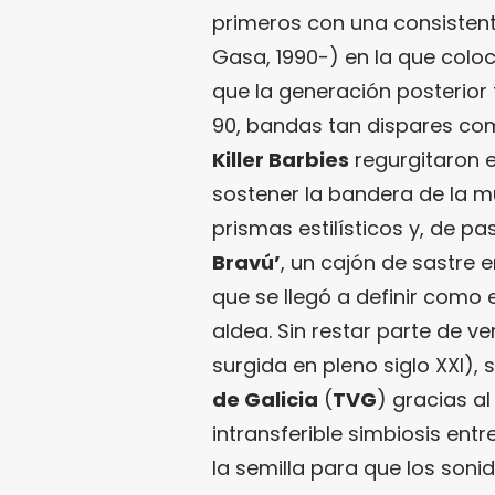
primeros con una consisten
Gasa, 1990-) en la que colo
que la generación posterior 
90, bandas tan dispares c
Killer Barbies
regurgitaron e
sostener la bandera de la m
prismas estilísticos y, de pa
Bravú’
, un cajón de sastre 
que se llegó a definir como e
aldea. Sin restar parte de ve
surgida en pleno siglo XXI), 
de Galicia
(
TVG
) gracias a
intransferible simbiosis ent
la semilla para que los son