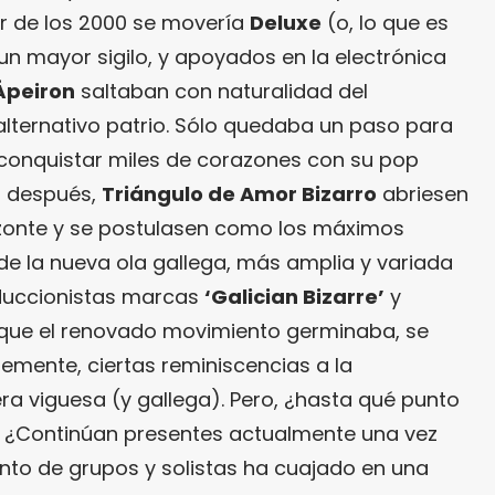
r de los 2000 se movería
Deluxe
(o, lo que es
 un mayor sigilo, y apoyados en la electrónica
Ápeiron
saltaban con naturalidad del
lternativo patrio. Sólo quedaba un paso para
onquistar miles de corazones con su pop
o después,
Triángulo de Amor Bizarro
abriesen
zonte y se postulasen como los máximos
de la nueva ola gallega, más amplia y variada
educcionistas marcas
‘Galician Bizarre’
y
 que el renovado movimiento germinaba, se
emente, ciertas reminiscencias a la
 viguesa (y gallega). Pero, ¿hasta qué punto
? ¿Continúan presentes actualmente una vez
nto de grupos y solistas ha cuajado en una