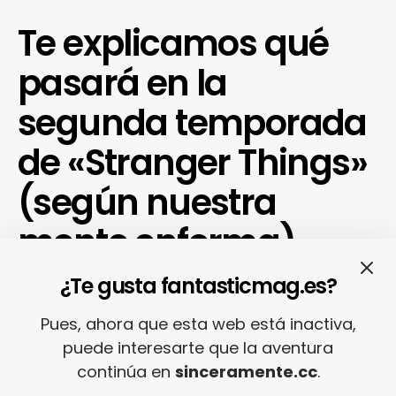
Te explicamos qué
pasará en la
segunda temporada
de «Stranger Things»
(según nuestra
mente enferma)
¿Te gusta fantasticmag.es?
24/01/2017
REDACCIÓN
Pues, ahora que esta web está inactiva,
puede interesarte que la aventura
continúa en
sinceramente.cc
.