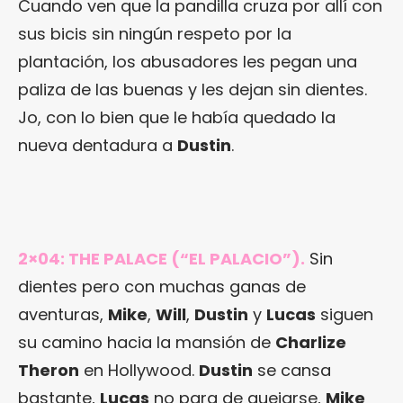
Cuando ven que la pandilla cruza por allí con
sus bicis sin ningún respeto por la
plantación, los abusadores les pegan una
paliza de las buenas y les dejan sin dientes.
Jo, con lo bien que le había quedado la
nueva dentadura a
Dustin
.
2×04: THE PALACE (“EL PALACIO”).
Sin
dientes pero con muchas ganas de
aventuras,
Mike
,
Will
,
Dustin
y
Lucas
siguen
su camino hacia la mansión de
Charlize
Theron
en Hollywood.
Dustin
se cansa
bastante,
Lucas
no para de quejarse,
Mike