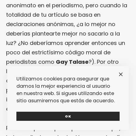
anonimato en el periodismo, pero cuando la
totalidad de tu artículo se basa en
declaraciones anónimas, ¿a lo mejor no
deberías plantearte mejor no sacarlo a la
luz? ¿No deberíamos aprender entonces un
poco del estrictísimo código moral de
periodistas como
Gay Talase
?). Por otro
lado, en el estilo de los artículos traslucía
Utilizamos cookies para asegurar que
algo más que nunca se decía en voz alta
damos la mejor experiencia al usuario
pero que solo podía entenderse como una
en nuestra web. Si sigues utilizando este
inquina personal del periodista hacia
sitio asumiremos que estás de acuerdo.
el sujeto de su -presunta- investigación.
OK
Recuerdo pensar por aquel entonces que,