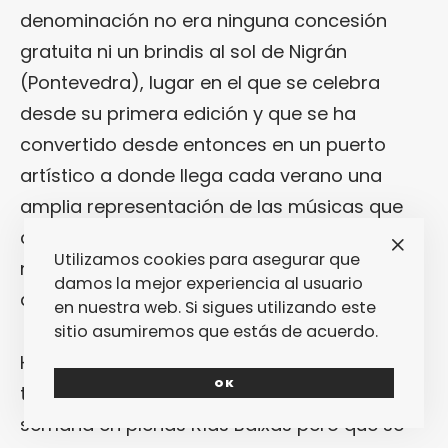
denominación no era ninguna concesión
gratuita ni un brindis al sol de Nigrán
(Pontevedra), lugar en el que se celebra
desde su primera edición y que se ha
convertido desde entonces en un puerto
artístico a donde llega cada verano una
amplia representación de las músicas que
cuajan a través de múltiples variantes en el
Utilizamos cookies para asegurar que
nuevo continente, sobre todo desde México
damos la mejor experiencia al usuario
a la Patagonia.
en nuestra web. Si sigues utilizando este
sitio asumiremos que estás de acuerdo.
Hoy en día, ese propósito de conexión
OK
transatlántica que se concentra en un fin de
semana en plenas Rías Baixas pero que se