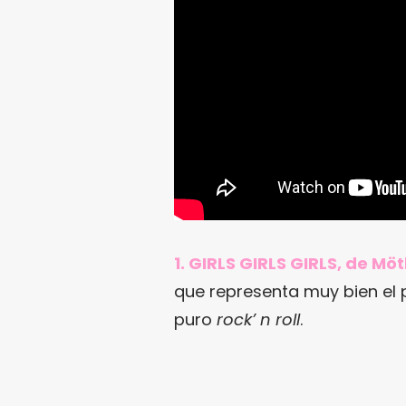
1. GIRLS GIRLS GIRLS, de Mö
que representa muy bien el
puro
rock’ n roll
.