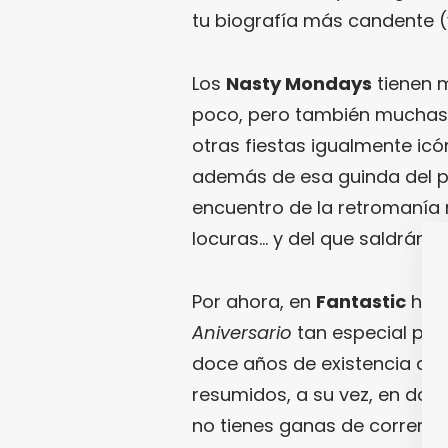
tu biografía más candente 
Los
Nasty Mondays
tienen m
poco, pero también muchas 
otras fiestas igualmente icó
además de esa guinda del p
encuentro de la retromanía
locuras… y del que saldrán o
Por ahora, en
Fantastic
hemo
Aniversario
tan especial pid
doce años de existencia de 
resumidos, a su vez, en doc
no tienes ganas de correr a 