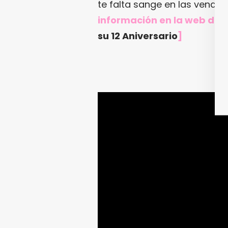
te falta sange en las venas.
información en
la web de 
su 12 Aniversario
]