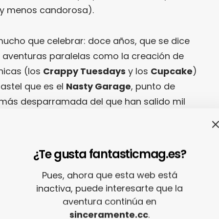
(y menos candorosa).
ucho que celebrar: doce años, que se dice
aventuras paralelas como la creación de
nicas (los
Crappy Tuesdays
y los
Cupcake
)
astel que es el
Nasty Garage
, punto de
 más desparramada del que han salido mil
tras mil locuras más. Tiempo al tiempo.
s querido empezar a festejar este
12
¿Te gusta fantasticmag.es?
iéndole a
Sören
y
Mad Max
que resuman estos
Pues, ahora que esta web está
los
Nasty Mondays
con doce mitos musicales
inactiva, puede interesarte que la
e temones incontestables. Se después de esto
aventura continúa en
hacer cola a la puerta de la
Apolo
, eso es que
sinceramente.cc
.