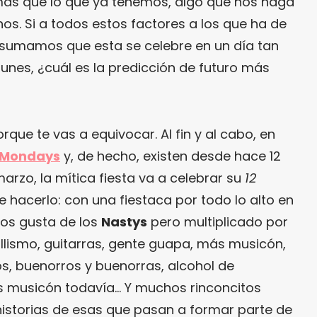
más que lo que ya tenemos, algo que nos haga
os. Si a todos estos factores a los que ha de
a sumamos que esta se celebre en un día tan
nes, ¿cuál es la predicción de futuro más
rque te vas a equivocar. Al fin y al cabo, en
 Mondays
y, de hecho, existen desde hace 12
arzo, la mítica fiesta va a celebrar su
12
hacerlo: con una fiestaca por todo lo alto en
nos gusta de los
Nastys
pero multiplicado por
allismo, guitarras, gente guapa, más musicón,
s, buenorros y buenorras, alcohol de
s musicón todavía… Y muchos rinconcitos
historias de esas que pasan a formar parte de