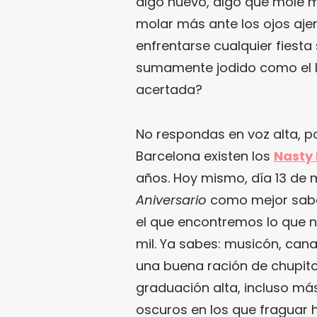
algo nuevo, algo que mole 
molar más ante los ojos ajen
enfrentarse cualquier fiest
sumamente jodido como el lu
acertada?
No respondas en voz alta, po
Barcelona existen los
Nasty
años. Hoy mismo, día 13 de m
Aniversario
como mejor sabe 
el que encontremos lo que 
mil. Ya sabes: musicón, can
una buena ración de chupito
graduación alta, incluso má
oscuros en los que fraguar 