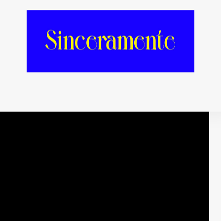
 ¿Qué tal si te cambias de ciudad?
[Más
Nasty Garage
y en
el evento de Facebook de