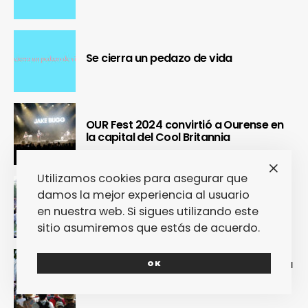
Se cierra un pedazo de vida
OUR Fest 2024 convirtió a Ourense en
la capital del Cool Britannia
Utilizamos cookies para asegurar que
Nuestra crónica confirma que Paredes
damos la mejor experiencia al usuario
de Coura 2024 no fue un festival, sino
en nuestra web. Si sigues utilizando este
un Couraíso
sitio asumiremos que estás de acuerdo.
Nuestra crónica del Sinsal 2024 prueba
OK
que fue la edición más internacional y
sostenible del festival