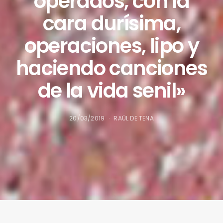
operados, con la
cara durísima,
operaciones, lipo y
haciendo canciones
de la vida senil»
20/03/2019
RAÜL DE TENA