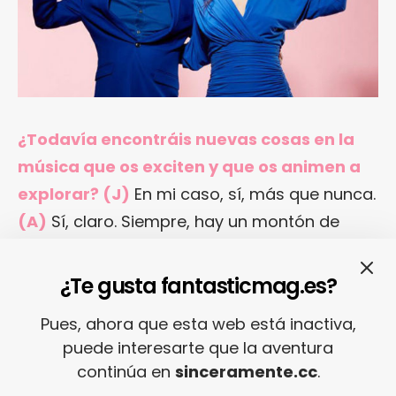
¿Todavía encontráis nuevas cosas en la
música que os exciten y que os animen a
explorar? (J)
En mi caso, sí, más que nunca.
(A)
Sí, claro. Siempre, hay un montón de
música y creo que, como escuchas y
fanáticos de la música, estamos viviendo un
¿Te gusta fantasticmag.es?
periodo súper interesante donde puedes
Pues, ahora que esta web está inactiva,
escuchar la música que vos quieres, al
puede interesarte que la aventura
instante y al momento. Así que es alucinante
continúa en
sinceramente.cc
.
y nosotros nos la pasamos escuchando