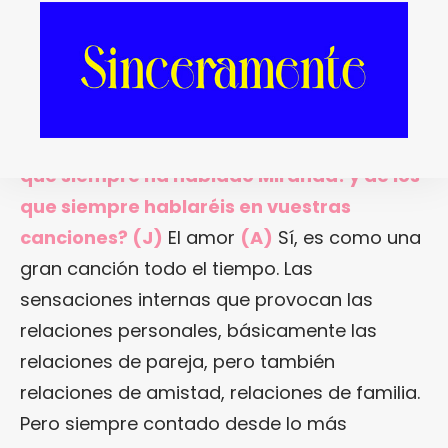
cosas nuevas, viejas, redescubirendo cosas,
pasándonos música entre nosotros… Es lo
más.
¿Cuáles diríais que son los temas de los
que siempre ha hablado Miranda! y de los
que siempre hablaréis en vuestras
canciones? (J)
El amor
(A)
Sí, es como una
gran canción todo el tiempo. Las
sensaciones internas que provocan las
relaciones personales, básicamente las
relaciones de pareja, pero también
relaciones de amistad, relaciones de familia.
Pero siempre contado desde lo más