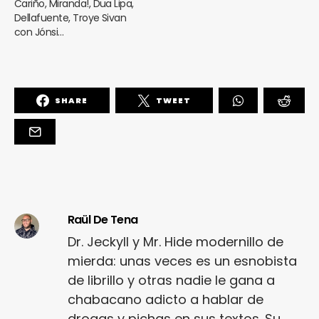
Cariño, Miranda!, Dua Lipa,
Dellafuente, Troye Sivan
con Jónsi…
SHARE
TWEET
Raül De Tena
Dr. Jeckyll y Mr. Hide modernillo de
mierda: unas veces es un esnobista
de librillo y otras nadie le gana a
chabacano adicto a hablar de
drogas y pichas en sus textos. Su