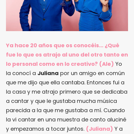
Ya hace 20 años que os conocéis… ¿Qué
fue lo que os atrajo al uno del otro tanto en
lo personal como en lo creativo? (Ale)
Yo
la conocí a
Juliana
por un amigo en común
que me dijo que ella cantaba. Entonces fui a
la casa y me atrajo primero que se dedicaba
a cantar y que le gustaba mucha música
parecida a la que me gustaba a mí. Cuando
la vi cantar en una muestra de canto aluciné
y empezamos a tocar juntos.
(Juliana)
Y a