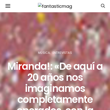
MÚSICA
ENTREVISTAS
Miranda!: «De aquí a
20 años nos
imaginamos
completamente