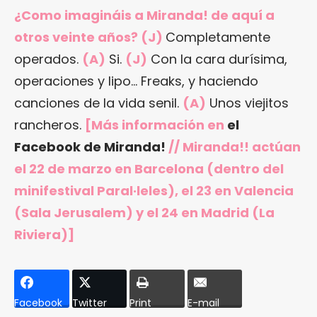
¿Como imagináis a Miranda! de aquí a
otros veinte años? (J)
Completamente
operados.
(A)
Si.
(J)
Con la cara durísima,
operaciones y lipo… Freaks, y haciendo
canciones de la vida senil.
(A)
Unos viejitos
rancheros.
[Más información en
el
Facebook de Miranda!
// Miranda!! actúan
el 22 de marzo en Barcelona (dentro del
minifestival Paral·leles), el 23 en Valencia
(Sala Jerusalem) y el 24 en Madrid (La
Riviera)]
Facebook
Twitter
Print
E-mail