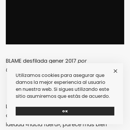
BLAME desfilada gener 2017
por
080barcelonafashion
Utilizamos cookies para asegurar que
damos la mejor experiencia al usuario
en nuestra web. Si sigues utilizando este
sitio asumiremos que estás de acuerdo.
Lo primero que llama la atención en esta
OK
colección es cómo, en vez de haber sido
ideada «hacia fuera», parece más bien