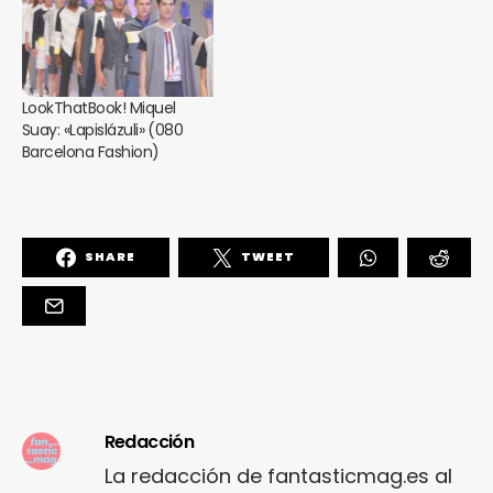
LookThatBook! Miquel
Suay: «Lapislázuli» (080
Barcelona Fashion)
SHARE
TWEET
Redacción
La redacción de fantasticmag.es al