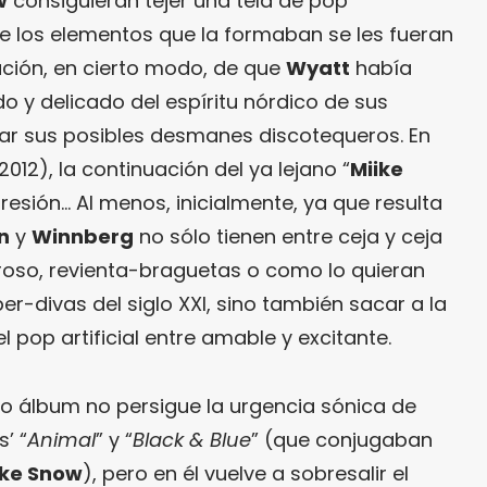
w
consiguieran tejer una tela de pop
ue los elementos que la formaban se les fueran
ción, en cierto modo, de que
Wyatt
había
o y delicado del espíritu nórdico de sus
 sus posibles desmanes discotequeros. En
2012), la continuación del ya lejano “
Miike
presión… Al menos, inicialmente, ya que resulta
n
y
Winnberg
no sólo tienen entre ceja y ceja
oroso, revienta-braguetas o como lo quieran
er-divas del siglo XXI, sino también sacar a la
 pop artificial entre amable y excitante.
do álbum no persigue la urgencia sónica de
’ “
Animal
” y “
Black & Blue
” (que conjugaban
ike Snow
), pero en él vuelve a sobresalir el