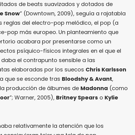
itados de beats suavizados y dotados de
ke Snow
” (Downtown, 2009), seguía a rajatabla
 reglas del electro-pop melódico, el pop (a
nce-pop más europeo. Un planteamiento que
epertorio acabara por presentarse como un
tos psíquico-físicos integrales en el que el
daba el contrapunto sensible a las
atas elaboradas por los suecos
Chris Karlsson
eja que se esconde tras
Bloodshy & Avant
,
 la producción de álbumes de
Madonna
(como
loor
”; Warner, 2005),
Britney Spears
o
Kylie
maba relativamente la atención que los