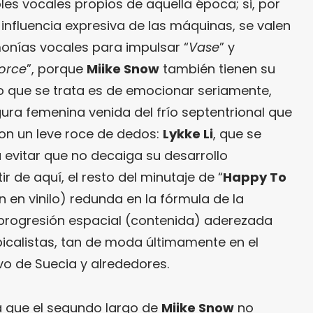
les vocales propios de aquella época; si, por
a influencia expresiva de las máquinas, se valen
onías vocales para impulsar “
Vase
” y
vorce
”, porque
Miike Snow
también tienen su
lo que se trata es de emocionar seriamente,
gura femenina venida del frío septentrional que
n un leve roce de dedos:
Lykke Li
, que se
a evitar que no decaiga su desarrollo
r de aquí, el resto del minutaje de “
Happy To
n en vinilo) redunda en la fórmula de la
a progresión espacial (contenida) aderezada
icalistas, tan de moda últimamente en el
o de Suecia y alrededores.
a que el segundo largo de
Miike Snow
no