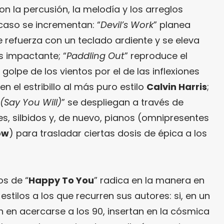
on la percusión, la melodía y los arreglos
caso se incrementan: “
Devil’s Work
” planea
 refuerza con un teclado ardiente y se eleva
s impactante; “
Paddling Out
” reproduce el
lpe de los vientos por el de las inflexiones
en el estribillo al más puro estilo
Calvin Harris
;
(Say You Will)
” se despliegan a través de
s, silbidos y, de nuevo, pianos (omnipresentes
ow
) para trasladar ciertas dosis de épica a los
os de “
Happy To You
” radica en la manera en
stilos a los que recurren sus autores: si, en un
n acercarse a los 90, insertan en la cósmica