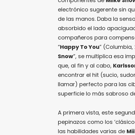
componentes de
Miike Sno
electrónico sugerente sin q
de las manos. Daba la sensa
absorbido el lado apaciguad
compañeros para compensar
“
Happy To You
” (Columbia, 
Snow
”, se multiplica esa im
que, al fin y al cabo,
Karlsso
encontrar el hit (sucio, sud
llamar) perfecto para las cib
superficie lo más sabroso del
A primera vista, este segun
pepinazos como los ‘clásicos
las habilidades varias de
Mi