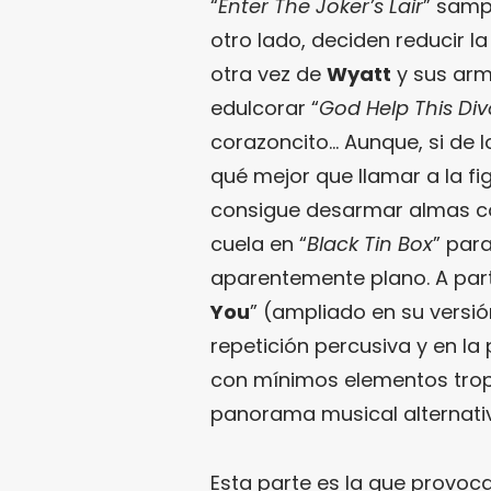
“
Enter The Joker’s Lair
” samp
otro lado, deciden reducir l
otra vez de
Wyatt
y sus arm
edulcorar “
God Help This Di
corazoncito… Aunque, si de 
qué mejor que llamar a la fi
consigue desarmar almas co
cuela en “
Black Tin Box
” par
aparentemente plano. A parti
You
” (ampliado en su versió
repetición percusiva y en l
con mínimos elementos trop
panorama musical alternativ
Esta parte es la que provoc