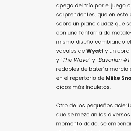
apego del trío por el juego c
sorprendentes, que en este 
sobre un piano audaz que se
con una fanfarria de metale
mismo diseño cambiando el go
vocales de
Wyatt
y un coro 
y “
The Wave
” y “
Bavarian #1 
redobles de batería marciale
en el repertorio de
Miike Sn
oídos más inquietos.
Otro de los pequeños aciert
que se mezclan los diversos e
momento dado, se empeñan e