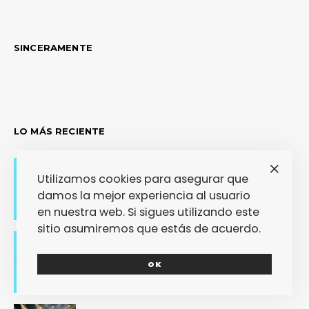
SINCERAMENTE
LO MÁS RECIENTE
Utilizamos cookies para asegurar que
Adiós con el corazón
damos la mejor experiencia al usuario
en nuestra web. Si sigues utilizando este
sitio asumiremos que estás de acuerdo.
Se cierra un pedazo de vida
OK