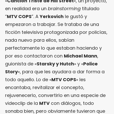
«
Canción Triste de Hill Street
«, un proyecto,
en realidad era un
brainstorming
titulado
“
MTV COPS
”. A
Yerkovich
le gustó y
empezaron a trabajar. Se trataba de una
ficción televisiva protagonizada por policías,
nada nuevo para ellos, sabían
perfectamente lo que estaban haciendo y
por eso contactaron con
Michael Mann
,
guionista de «
Starsky y Hutch
» y «
Police
Story
«, para que les ayudara a dar forma a
todo aquello. Lo de «
MTV COPS
» les
encantaba, revitalizar el concepto,
rejuvenecerlo, convertirlo en una especie de
videoclip de la
MTV
con diálogos, todo
sonaba bien, pero obviamente tuvieron que