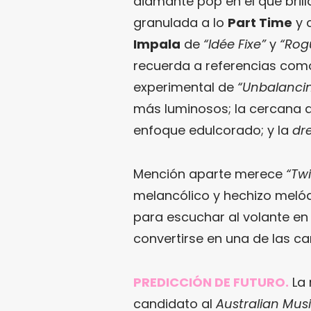
diamante pop en el que brill
granulada a lo
Part Time
y 
Impala
de
“Idée Fixe”
y
“Rog
recuerda a referencias co
experimental de
“Unbalancin
más luminosos; la cercana 
enfoque edulcorado; y la
dr
Mención aparte merece
“Twi
melancólico y hechizo meló
para escuchar al volante en
convertirse en una de las ca
PREDICCIÓN DE FUTURO.
La
candidato al
Australian Musi