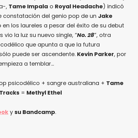
a-,
Tame Impala
o
Royal Headache
) indicó
e constatación del genio pop de un
Jake
en los laureles a pesar del éxito de su debut
vio la luz su nuevo single, “
No. 28
”, otra
icodélico que apunta a que la futura
sólo puede ser ascendente.
Kevin Parker
, por
empieza a temblar…
op psicodélico + sangre australiana +
Tame
Tracks
=
Methyl Ethel
ook
y
su Bandcamp
.