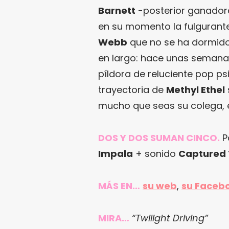
Barnett
-posterior ganador
en su momento la fulgurant
Webb
que no se ha dormido 
en largo: hace unas semanas 
píldora de reluciente pop ps
trayectoria de
Methyl Ethel
mucho que seas su colega, 
DOS Y DOS SUMAN CINCO.
P
Impala
+ sonido
Captured 
MÁS EN…
su web
,
su Faceb
MIRA…
“Twilight Driving”