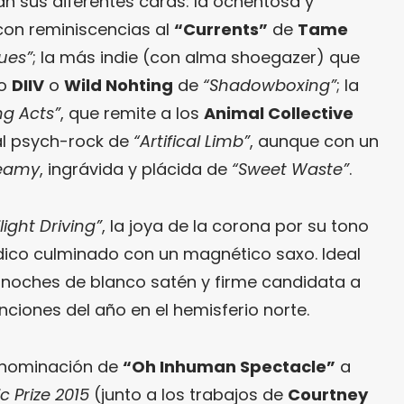
an sus diferentes caras: la ochentosa y
con reminiscencias al
“Currents”
de
Tame
ues”
; la más indie (con alma shoegazer) que
mo
DIIV
o
Wild Nohting
de
“Shadowboxing”
; la
g Acts”
, que remite a los
Animal Collective
al psych-rock de
“Artifical Limb”
, aunque con un
eamy
, ingrávida y plácida de
“Sweet Waste”
.
light Driving”
, la joya de la corona por su tono
dico culminado con un magnético saxo. Ideal
 noches de blanco satén y firme candidata a
nciones del año en el hemisferio norte.
 nominación de
“Oh Inhuman Spectacle”
a
c Prize 2015
(junto a los trabajos de
Courtney