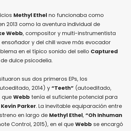
nicios
Methyl Ethel
no funcionaba como
en 2013 como la aventura individual de
ke Webb
, compositor y multi-instrumentista
 ensoñador y del chill wave más evocador
blema en el típico sonido del sello
Captured
de dulce psicodelia.
ituaron sus dos primeros EPs, los
utoeditado, 2014) y
“Teeth”
(autoeditado,
ía que
Webb
tenía el suficiente potencial para
o
Kevin Parker
. La inevitable equiparación entre
streno en largo de
Methyl Ethel
,
“Oh Inhuman
te Control, 2015), en el que
Webb
se encargó