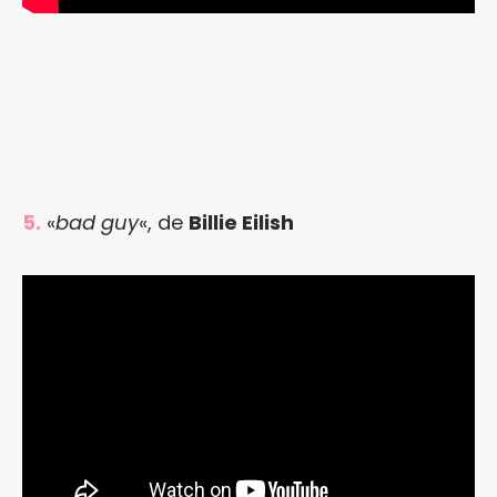
5.
«
bad guy
«, de
Billie Eilish