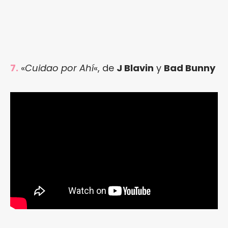
7.
«
Cuidao por Ahí
«, de
J Blavin
y
Bad Bunny