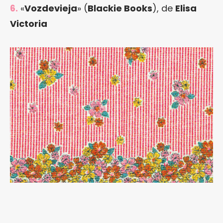
6.
«
Vozdevieja
» (
Blackie Books
), de
Elisa
Victoria