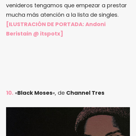
venideros tengamos que empezar a prestar
mucha más atención a la lista de singles.
[ILUSTRACIÓN DE PORTADA:
Andoni
Beristain @ itspotx
]
10.
«
Black Moses
«, de
Channel Tres