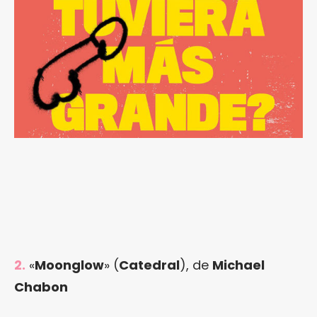
2.
«
Moonglow
» (
Catedral
), de
Michael
Chabon