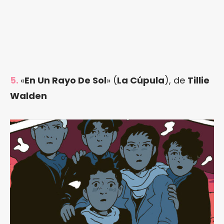
5.
«
En Un Rayo De Sol
» (
La Cúpula
), de
Tillie
Walden