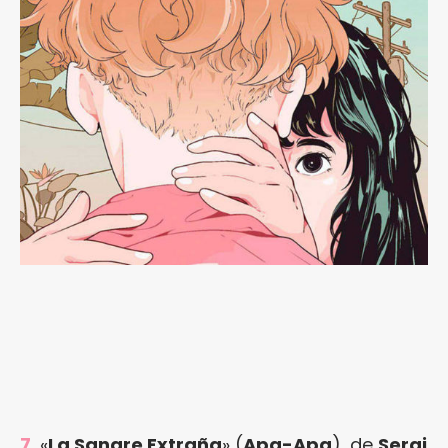
7.
«
La Sangre Extraña
» (
Apa-Apa
), de
Sergi