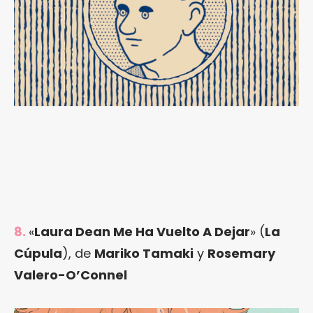
8.
«
Laura Dean Me Ha Vuelto A Dejar
» (
La
Cúpula
), de
Mariko Tamaki
y
Rosemary
Valero-O’Connel