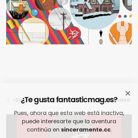
¿Te gusta fantasticmag.es?
3.
«
Sabrina
» (
Salamandra
), de
Nick Drnaso
Pues, ahora que esta web está inactiva,
puede interesarte que la aventura
continúa en
sinceramente.cc
.