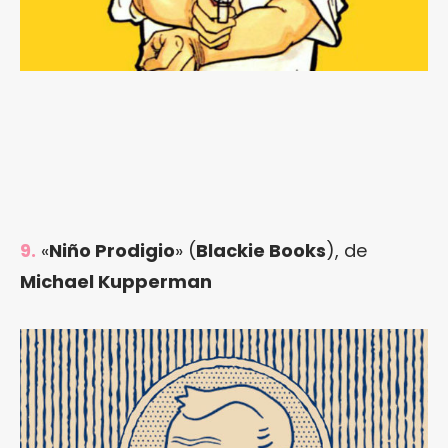
9.
«
Niño Prodigio
» (
Blackie Books
), de
Michael Kupperman