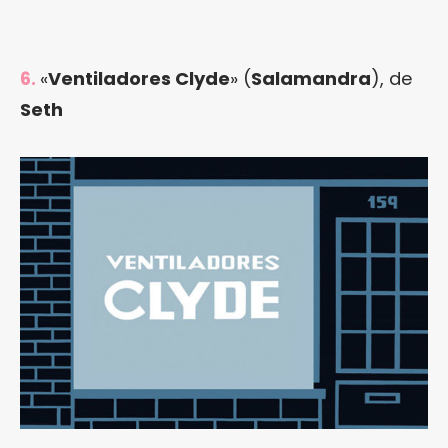
6.
«
Ventiladores Clyde
» (
Salamandra
), de
Seth