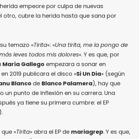
a herida empeore por culpa de nuevas
el otro, cubre la herida hasta que sana por
su temazo «
Tirita
«: «
Una tirita, me la pongo de
más leves todos mis dolores
«. Y es que, por
a
María Gallego
empezara a sonar en
 en 2019 publicara el disco «
Si Un Dia
» (según
anu Blanco
de
Blanco Palamera
), hay que
o un punto de inflexión en su carrera. Una
pués ya tiene su primera cumbre: el EP
).
 que «
Tirita
» abra el EP de
mariagrep
. Y es que,