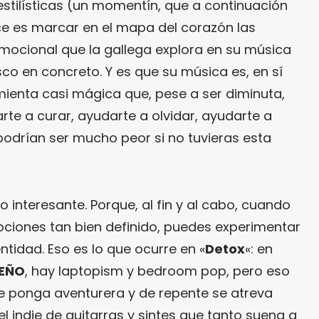
stilísticas (un momentín, que a continuación
e es marcar en el mapa del corazón las
emocional que la gallega explora en su música
sco en concreto. Y es que su música es, en sí
mienta casi mágica que, pese a ser diminuta,
rte a curar, ayudarte a olvidar, ayudarte a
drían ser mucho peor si no tuvieras esta
lo interesante. Porque, al fin y al cabo, cuando
emociones tan bien definido, puedes experimentar
entidad. Eso es lo que ocurre en «
Detox
«: en
EÑO
, hay laptopism y bedroom pop, pero eso
e ponga aventurera y de repente se atreva
l indie de guitarras y sintes que tanto suena a