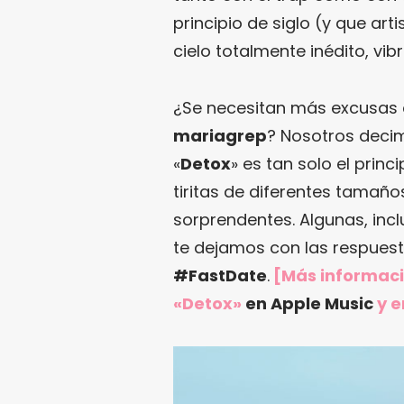
principio de siglo (y que ar
cielo totalmente inédito, vib
¿Se necesitan más excusas 
mariagrep
? Nosotros deci
«
Detox
» es tan solo el prin
tiritas de diferentes tamaño
sorprendentes. Algunas, inc
te dejamos con las respues
#FastDate
.
[Más informac
«Detox»
en Apple Music
y e