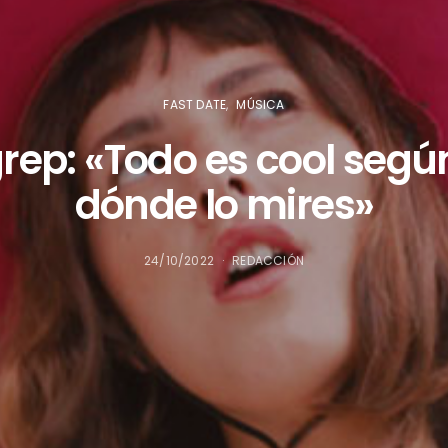
FAST DATE
MÚSICA
rep: «Todo es cool segú
dónde lo mires»
24/10/2022
REDACCIÓN