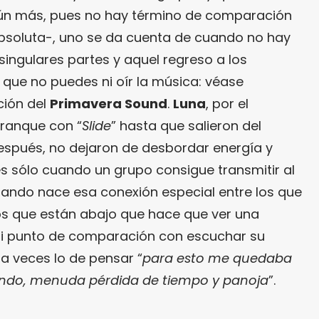
aún más, pues no hay término de comparación
absoluta-, uno se da cuenta de cuando no hay
ingulares partes y aquel regreso a los
e que no puedes ni oír la música: véase
ción del
Primavera Sound
.
Luna
, por el
rranque con “
Slide
” hasta que salieron del
espués, no dejaron de desbordar energía y
es sólo cuando un grupo consigue transmitir al
uando nace esa conexión especial entre los que
los que están abajo que hace que ver una
ni punto de comparación con escuchar su
a veces lo de pensar “
para esto me quedaba
rando, menuda pérdida de tiempo y panoja
”.