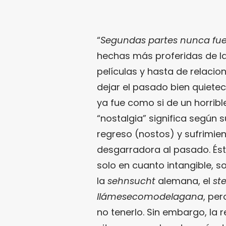
“
Segundas partes nunca fu
hechas más proferidas de la 
películas y hasta de relaci
dejar el pasado bien quietec
ya fue como si de un horrible
“nostalgia” significa según 
regreso (nostos) y sufrimien
desgarradora al pasado. Éste
solo en cuanto intangible, so
la
sehnsucht
alemana, el
st
llámesecomodelagana
, pe
no tenerlo. Sin embargo, la 