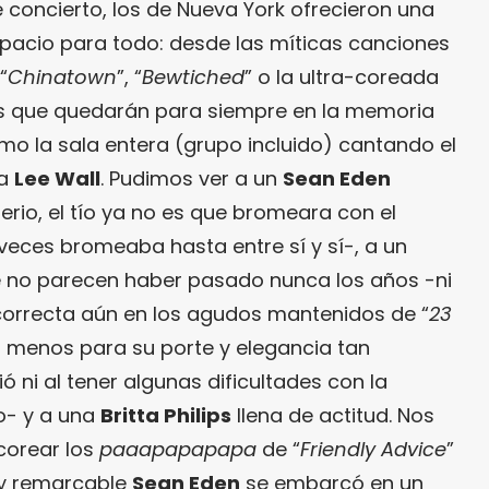
concierto, los de Nueva York ofrecieron una
pacio para todo: desde las míticas canciones
“
Chinatown
”, “
Bewtiched
” o la ultra-coreada
s que quedarán para siempre en la memoria
omo la sala entera (grupo incluido) cantando el
ía
Lee Wall
. Pudimos ver a un
Sean Eden
rio, el tío ya no es que bromeara con el
 veces bromeaba hasta entre sí y sí-, a un
 no parecen haber pasado nunca los años -ni
correcta aún en los agudos mantenidos de “
23
n menos para su porte y elegancia tan
ó ni al tener algunas dificultades con la
o- y a una
Britta Philips
llena de actitud. Nos
 corear los
paaapapapapa
de “
Friendly Advice
”
muy remarcable
Sean Eden
se embarcó en un