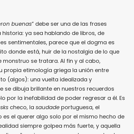
eron buenas
” debe ser una de las frases
historia: ya sea hablando de libros, de
ones sentimentales, parece que el dogma es
ito donde está, huir de la nostalgia de lo que
 monstruo se tratara. Al fin y al cabo,
su propia etimología griega la unión entre
to (algos): una vuelta idealizada y
 se dibuja brillante en nuestros recuerdos
¿Te gusta fantasticmag.es?
lo por la inefabilidad de poder regresar a él. Es
Pues, ahora que esta web está
esks
checo, la
saudade
portuguesa, el
inactiva, puede interesarte que la
ro es el querer algo solo por el mismo hecho de
aventura continúa en
realidad siempre golpea más fuerte, y aquella
sinceramente.cc
.