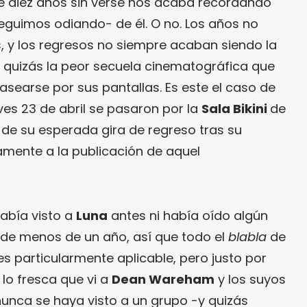
e diez años sin verse nos acaba recordando
guimos odiando- de él. O no. Los años no
 y los regresos no siempre acaban siendo la
, quizás la peor secuela cinematográfica que
searse por sus pantallas. Es este el caso de
ves 23 de abril se pasaron por la
Sala Bikini
de
de su esperada gira de regreso tras su
mente a la publicación de aquel
había visto a
Luna
antes ni había oído algún
 de menos de un año, así que todo el
blabla
de
es particularmente aplicable, pero justo por
lo fresca que vi a
Dean Wareham
y los suyos
nunca se haya visto a un grupo -y quizás