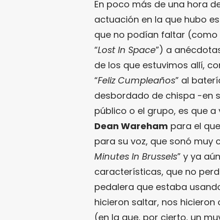
En poco más de una hora de 
actuación en la que hubo es
que no podían faltar (como 
“
Lost In Space
”) a anécdota
de los que estuvimos allí, c
“
Feliz Cumpleaños
” al bater
desbordado de chispa -en se
público o el grupo, es que a
Dean Wareham
para el que
para su voz, que sonó muy 
Minutes In Brussels
” y ya aú
características, que no perdi
pedalera que estaba usand
hicieron saltar, nos hicieron
(en la que, por cierto, un 