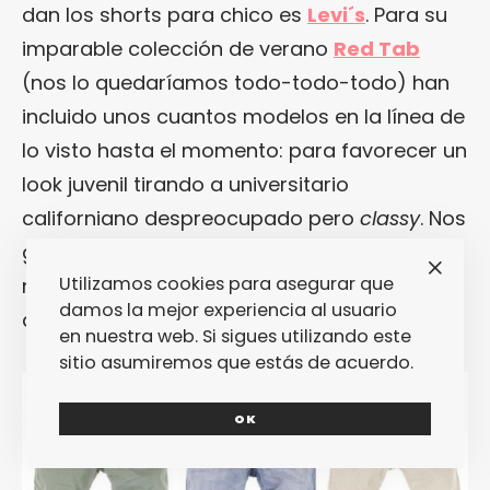
dan los shorts para chico es
Levi´s
. Para su
imparable colección de verano
Red Tab
(nos lo quedaríamos todo-todo-todo) han
incluido unos cuantos modelos en la línea de
lo visto hasta el momento: para favorecer un
look juvenil tirando a universitario
californiano despreocupado pero
classy
. Nos
gustan sus modelos de algodón pero, cómo
Utilizamos cookies para asegurar que
no, nos quedamos con los denim. Más
damos la mejor experiencia al usuario
auténticos y genuinos.
en nuestra web. Si sigues utilizando este
sitio asumiremos que estás de acuerdo.
OK